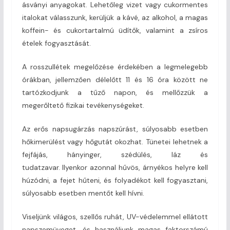
ásványi anyagokat. Lehetőleg vizet vagy cukormentes
italokat válasszunk, kerüljük a kávé, az alkohol, a magas
koffein- és cukortartalmú üdítők, valamint a zsíros
ételek fogyasztását.
A rosszullétek megelőzése érdekében a legmelegebb
órákban, jellemzően délelőtt 11 és 16 óra között ne
tartózkodjunk a tűző napon, és mellőzzük a
megerőltető fizikai tevékenységeket.
Az erős napsugárzás napszúrást, súlyosabb esetben
hőkimerülést vagy hőgutát okozhat. Tünetei lehetnek a
fejfájás, hányinger, szédülés, láz és
tudatzavar. Ilyenkor azonnal hűvös, árnyékos helyre kell
húzódni, a fejet hűteni, és folyadékot kell fogyasztani,
súlyosabb esetben mentőt kell hívni.
Viseljünk világos, szellős ruhát, UV-védelemmel ellátott
napszemüveget, és használjunk magas faktorszámú