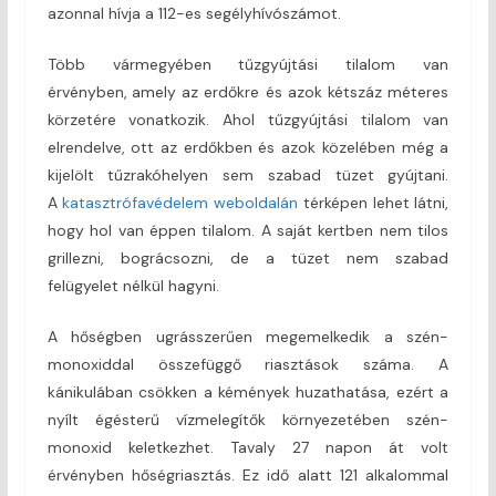
azonnal hívja a 112-es segélyhívószámot.
Több vármegyében tűzgyújtási tilalom van
érvényben,
amely az erdőkre és azok kétszáz méteres
körzetére vonatkozik. Ahol tűzgyújtási tilalom van
elrendelve, ott az erdőkben és azok közelében még a
kijelölt tűzrakóhelyen sem szabad tüzet gyújtani.
A
katasztrófavédelem weboldalán
térképen lehet látni,
hogy hol van éppen tilalom. A saját kertben nem tilos
grillezni, bográcsozni, de a tüzet nem szabad
felügyelet nélkül hagyni.
A hőségben ugrásszerűen megemelkedik a szén-
monoxiddal összefüggő riasztások száma. A
kánikulában csökken a kémények huzathatása, ezért a
nyílt égésterű vízmelegítők környezetében szén-
monoxid keletkezhet. Tavaly 27 napon át volt
érvényben hőségriasztás. Ez idő alatt 121 alkalommal