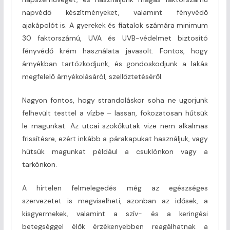
napvédő készítményeket, valamint fényvédő
ajakápolót is. A gyerekek és fiatalok számára minimum
30 faktorszámú, UVA és UVB-védelmet biztosító
fényvédő krém használata javasolt. Fontos, hogy
árnyékban tartózkodjunk, és gondoskodjunk a lakás
megfelelő árnyékolásáról, szellőztetéséről.
Nagyon fontos, hogy strandoláskor soha ne ugorjunk
felhevült testtel a vízbe – lassan, fokozatosan hűtsük
le magunkat. Az utcai szökőkutak vize nem alkalmas
frissítésre, ezért inkább a párakapukat használjuk, vagy
hűtsük magunkat például a csuklónkon vagy a
tarkónkon.
A hirtelen felmelegedés még az egészséges
szervezetet is megviselheti, azonban az idősek, a
kisgyermekek, valamint a szív- és a keringési
betegséggel élők érzékenyebben reagálhatnak a