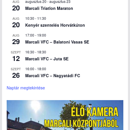
augusztus 20
-
augusztus 23
AUG
20
Marcali Triatlon Maraton
10:30
-
11:30
AUG
20
Kenyér szentelés Horvátkúton
17:00
-
19:00
AUG
29
Marcali VFC – Balatoni Vasas SE
16:30
-
18:30
SZEPT
12
Marcali VFC – Juta SE
16:00
-
18:00
SZEPT
26
Marcali VFC – Nagyatádi FC
Naptár megtekintése