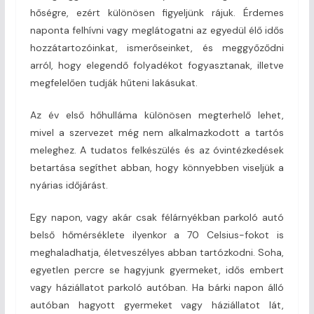
hőségre, ezért különösen figyeljünk rájuk. Érdemes
naponta felhívni vagy meglátogatni az egyedül élő idős
hozzátartozóinkat, ismerőseinket, és meggyőződni
arról, hogy elegendő folyadékot fogyasztanak, illetve
megfelelően tudják hűteni lakásukat.
Az év első hőhulláma különösen megterhelő lehet,
mivel a szervezet még nem alkalmazkodott a tartós
meleghez. A tudatos felkészülés és az óvintézkedések
betartása segíthet abban, hogy könnyebben viseljük a
nyárias időjárást.
Egy napon, vagy akár csak félárnyékban parkoló autó
belső hőmérséklete ilyenkor a 70 Celsius-fokot is
meghaladhatja, életveszélyes abban tartózkodni. Soha,
egyetlen percre se hagyjunk gyermeket, idős embert
vagy háziállatot parkoló autóban. Ha bárki napon álló
autóban hagyott gyermeket vagy háziállatot lát,