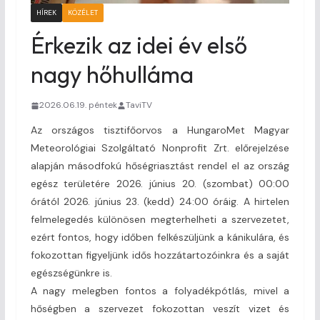
HÍREK
KÖZÉLET
Érkezik az idei év első
nagy hőhulláma
2026.06.19. péntek
TaviTV
Az országos tisztifőorvos a HungaroMet Magyar
Meteorológiai Szolgáltató Nonprofit Zrt. előrejelzése
alapján másodfokú hőségriasztást rendel el az ország
egész területére 2026. június 20. (szombat) 00:00
órától 2026. június 23. (kedd) 24:00 óráig. A hirtelen
felmelegedés különösen megterhelheti a szervezetet,
ezért fontos, hogy időben felkészüljünk a kánikulára, és
fokozottan figyeljünk idős hozzátartozóinkra és a saját
egészségünkre is.
A nagy melegben fontos a folyadékpótlás, mivel a
hőségben a szervezet fokozottan veszít vizet és