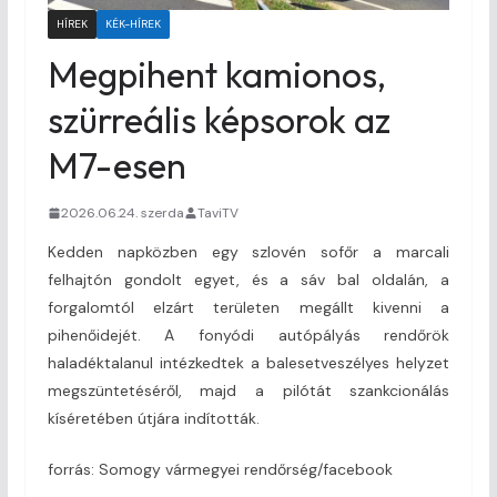
HÍREK
KÉK-HÍREK
Megpihent kamionos,
szürreális képsorok az
M7-esen
2026.06.24. szerda
TaviTV
Kedden napközben egy szlovén sofőr a marcali
felhajtón gondolt egyet, és a sáv bal oldalán, a
forgalomtól elzárt területen megállt kivenni a
pihenőidejét. A fonyódi autópályás rendőrök
haladéktalanul intézkedtek a balesetveszélyes helyzet
megszüntetéséről, majd a pilótát szankcionálás
kíséretében útjára indították.
forrás: Somogy vármegyei rendőrség/facebook