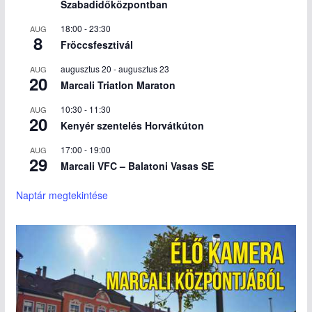
Szabadidőközpontban
18:00
-
23:30
AUG
8
Fröccsfesztivál
augusztus 20
-
augusztus 23
AUG
20
Marcali Triatlon Maraton
10:30
-
11:30
AUG
20
Kenyér szentelés Horvátkúton
17:00
-
19:00
AUG
29
Marcali VFC – Balatoni Vasas SE
Naptár megtekintése