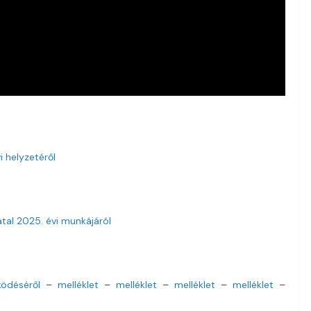
 helyzetéről
tal 2025. évi munkájáról
ödéséről
–
melléklet
–
melléklet
–
melléklet
–
melléklet
–