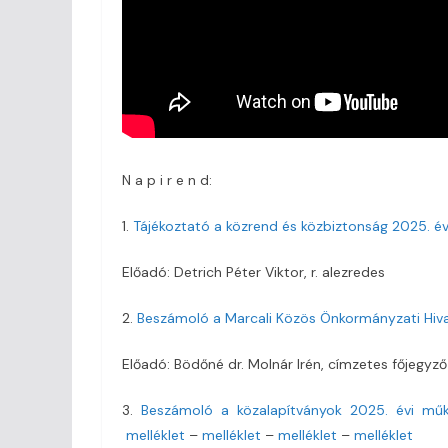
N a p i r e n d:
1.
Tájékoztató a közrend és közbiztonság 2025. évi
Előadó: Detrich Péter Viktor, r. alezredes
2.
Beszámoló a Marcali Közös Önkormányzati Hiva
Előadó: Bödőné dr. Molnár Irén, címzetes főjegyző
3.
Beszámoló a közalapítványok 2025. évi műk
melléklet
–
melléklet
–
melléklet
–
melléklet