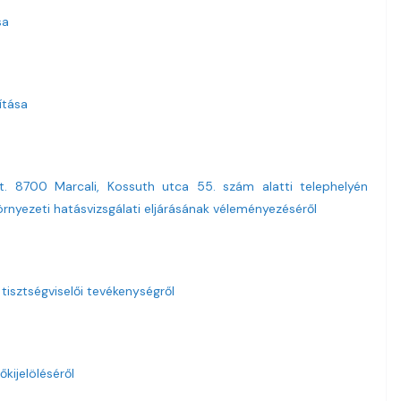
sa
ítása
t. 8700 Marcali, Kossuth utca 55. szám alatti telephelyén
rnyezeti hatásvizsgálati eljárásának véleményezéséről
 tisztségviselői tevékenységről
őkijelöléséről