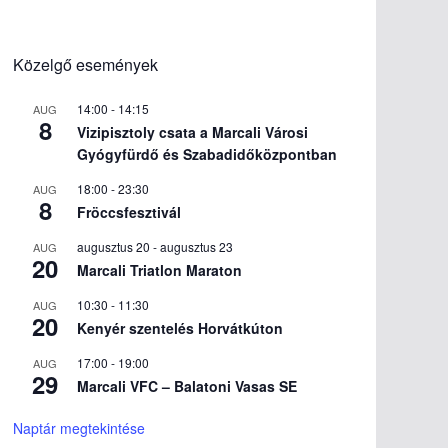
Közelgő események
14:00
-
14:15
AUG
8
Vizipisztoly csata a Marcali Városi
Gyógyfürdő és Szabadidőközpontban
18:00
-
23:30
AUG
8
Fröccsfesztivál
augusztus 20
-
augusztus 23
AUG
20
Marcali Triatlon Maraton
10:30
-
11:30
AUG
20
Kenyér szentelés Horvátkúton
17:00
-
19:00
AUG
29
Marcali VFC – Balatoni Vasas SE
Naptár megtekintése