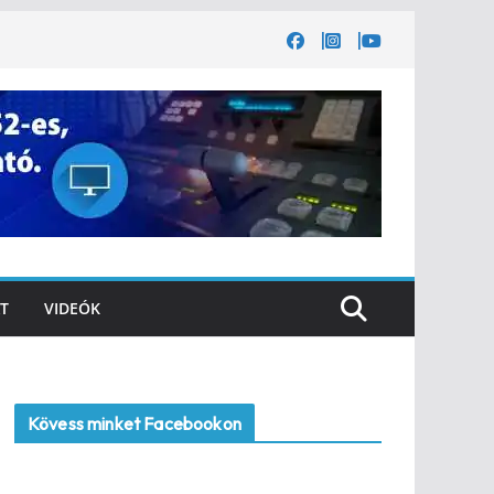
T
VIDEÓK
Kövess minket Facebookon