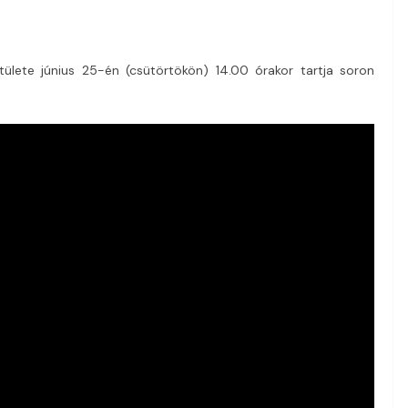
ülete június 25-én (csütörtökön) 14.00 órakor tartja soron