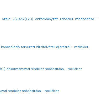
 szóló 2/2026.(II.20) önkormányzati rendelet módosítása
–
 kapcsolódó tervezett hitelfelvételi eljárásról
–
melléklet
II.30.) önkormányzati rendelet módosítása
–
melléklet
nyzati rendelet módosítása
–
melléklet