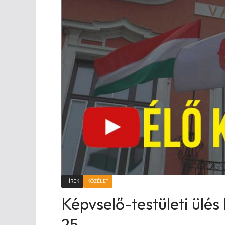
HÍREK
KÖZÉLET
Képvselő-testületi ülés
25.