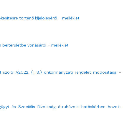
ékesítésre történő kijelöléséről
–
melléklet
an belterületbe vonásáról
–
melléklet
l szóló 7/2022. (II.18.) önkormányzati rendelet módosítása
–
ügyi és Szociális Bizottság átruházott hatáskörben hozott