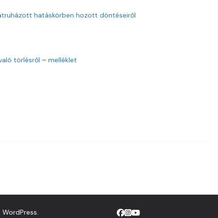
g átruházott hatáskörben hozott döntéseiről
aló törlésről
–
melléklet
d
WordPress
.