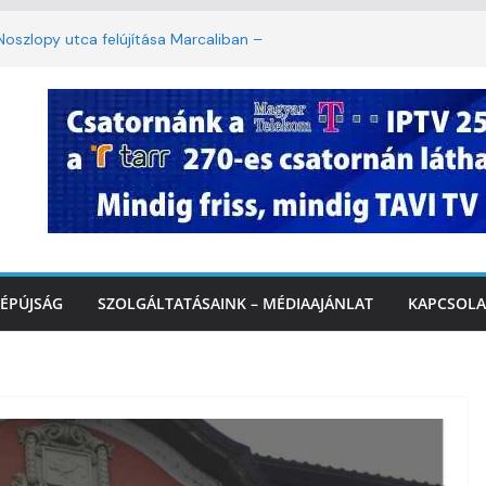
oszlopy utca felújítása Marcaliban –
szombattól másodfokú lesz a hőségriasztás
ulában: lakossági felháborodást váltott ki a
llyazás Marcaliban – VIDEÓ
 a Balatonnál – az első félidő végén
Marcalinál
ÉPÚJSÁG
SZOLGÁLTATÁSAINK – MÉDIAAJÁNLAT
KAPCSOLA