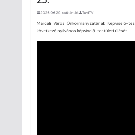
2026.06.25. csütörtök
TaviTV
Marcali Város Önkormányzatának Képviselő-test
következő nyilvános képviselő-testületi ülését.