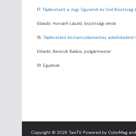
17.
Tájékoztató a Jogi, Ügyrendi és Civil Bizottsá
Előadó: Horváth László, bizottsági elnök
18.
Tájékoztató köztartozásmentes adatbázisból v
Előadó: Bereczk Balázs, polgármester
19. Egyebek
Copyright © 2026
TaviTV
. Powered by
ColorMag
an