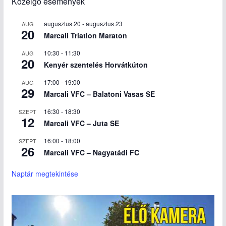
Közelgő események
augusztus 20
-
augusztus 23
AUG
20
Marcali Triatlon Maraton
10:30
-
11:30
AUG
20
Kenyér szentelés Horvátkúton
17:00
-
19:00
AUG
29
Marcali VFC – Balatoni Vasas SE
16:30
-
18:30
SZEPT
12
Marcali VFC – Juta SE
16:00
-
18:00
SZEPT
26
Marcali VFC – Nagyatádi FC
Naptár megtekintése