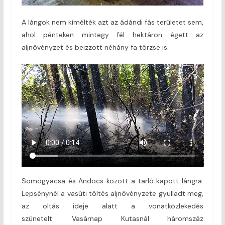
A lángok nem kímélték azt az ádándi fás területet sem,
ahol pénteken mintegy fél hektáron égett az
aljnövényzet és beizzott néhány fa törzse is.
Somogyacsa és Andocs között a tarló kapott lángra.
Lepsénynél a vasúti töltés aljnövényzete gyulladt meg,
az oltás ideje alatt a vonatközlekedés
szünetelt. Vasárnap Kutasnál háromszáz