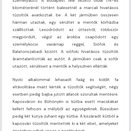
személyautó. A Budapest felé vezető oldal 174-es
kilométerénél történt balesetnél a marcali hivatásos
tűzoltók avatkoztak be. A két járműben összesen
hárman utaztak, egy sérültet a mentők kórházba
szállítottak. Lesodródott az úttestről, többször
megpördült, végül az árokba csapódott egy
személykocsi vasárnap reggel, Siófok és
Balatonszabadi között. A siófoki hivatásos tűzoltók
áramtalanították az autót. A járműben csak a sofőr
utazott, sérüléseit a mentők a helyszínen ellátták.
Nyolc alkalommal lehasadt faág és kidőlt fa
eltávolítása miatt kérték a tűzoltók segítségét, négy
esetben pedig bajba jutott állatok szorultak mentésre.
Kaposváron és Böhönyén is kútba esett macskákat
kellett felhozni a mélyből az egységeknek. Büssüben
pedig két kutya zuhant egy kútba. A kiszáradt kútból a
kaposvári tűzoltók mentették ki a két ebet, amelyeket
épségben adtak vissza a gazdájuknak.