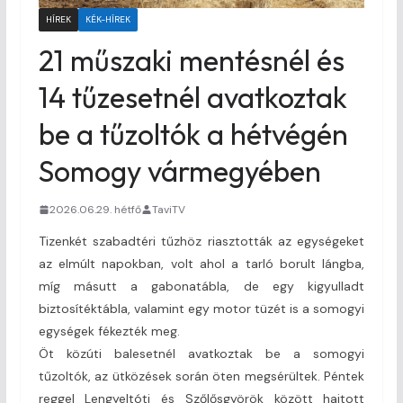
HÍREK
KÉK-HÍREK
21 műszaki mentésnél és
14 tűzesetnél avatkoztak
be a tűzoltók a hétvégén
Somogy vármegyében
2026.06.29. hétfő
TaviTV
Tizenkét szabadtéri tűzhöz riasztották az egységeket
az elmúlt napokban, volt ahol a tarló borult lángba,
míg másutt a gabonatábla, de egy kigyulladt
biztosítéktábla, valamint egy motor tüzét is a somogyi
egységek fékezték meg.
Öt közúti balesetnél avatkoztak be a somogyi
tűzoltók, az ütközések során öten megsérültek. Péntek
reggel Lengyeltóti és Szőlősgyörök között hajtott