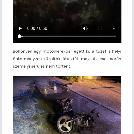
Böhönyén egy motorkerékpár égett ki, a tüzet a helyi
önkormányzati tűzoltók fékezték meg. Az eset során
személyi sérülés nem történt.