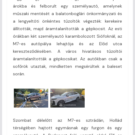
árokba és felborult egy személyautó, amelynek
műszaki mentését a balatonboglári önkormányzati és
a lengyeltóti önkéntes tűzoltók végezték: kerekeire
állították, majd áramtalanították a gépkocsit. Az esti
órákban két személyautó karambolozott Siófoknál, az
M7-es autópálya lehajtója és az Előd utca
kereszteződésében. A város hivatásos tűzoltói
áramtalanították a gépkocsikat. Az autókban csak a
sofőrök utaztak, mindketten megsérültek a baleset
során.
Szombat délelőtt az M7-es sztrádán, Hollád
térségében hajtott egymásnak egy furgon és egy