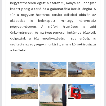
négyzetméteren égett a száraz fű, Kánya és Bedegkér
között pedig a tarló és a gabonatábla borult lángba. A
tűz a negyven hektáros terület délkeleti oldalán az
akácosba is belekapott mintegy háromszáz
négyzetméteren. A siófoki hivatásos, a tabi
önkormányzati és az iregszemcsei önkéntes tűzoltók
dolgoztak a tűz megfékezésén. Egy erőgép is
segítette az egységek munkáját, amely körbetárcsázta
a területet.