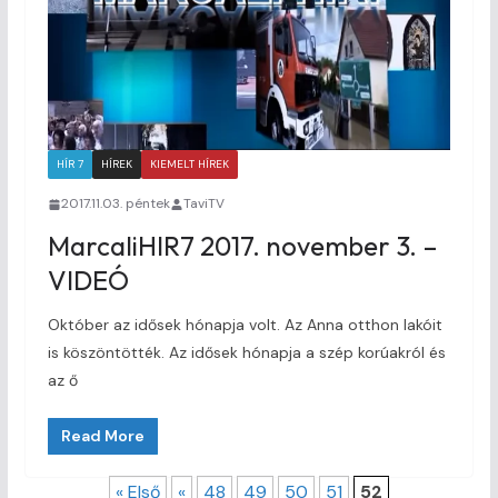
HÍR 7
HÍREK
KIEMELT HÍREK
2017.11.03. péntek
TaviTV
MarcaliHIR7 2017. november 3. –
VIDEÓ
Október az idősek hónapja volt. Az Anna otthon lakóit
is köszöntötték. Az idősek hónapja a szép korúakról és
az ő
Read More
« Első
«
48
49
50
51
52