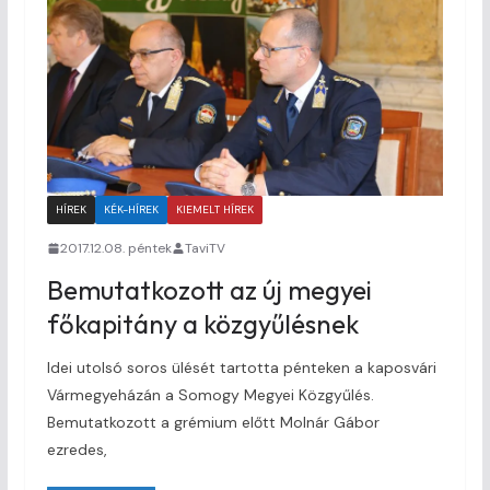
HÍREK
KÉK-HÍREK
KIEMELT HÍREK
2017.12.08. péntek
TaviTV
Bemutatkozott az új megyei
főkapitány a közgyűlésnek
Idei utolsó soros ülését tartotta pénteken a kaposvári
Vármegyeházán a Somogy Megyei Közgyűlés.
Bemutatkozott a grémium előtt Molnár Gábor
ezredes,