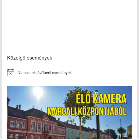
Közelgő események
Nincsenek jövőbeni események.
N
o
t
i
c
e