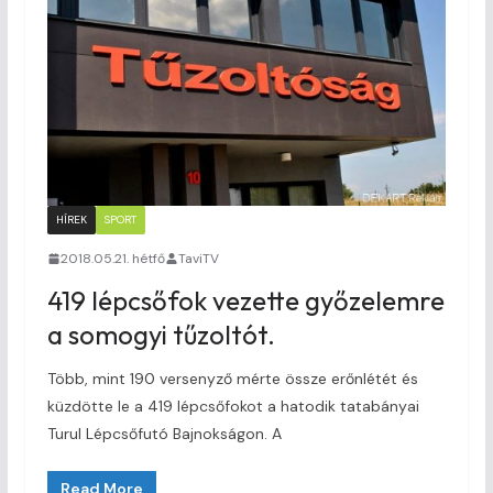
HÍREK
SPORT
2018.05.21. hétfő
TaviTV
419 lépcsőfok vezette győzelemre
a somogyi tűzoltót.
Több, mint 190 versenyző mérte össze erőnlétét és
küzdötte le a 419 lépcsőfokot a hatodik tatabányai
Turul Lépcsőfutó Bajnokságon. A
Read More