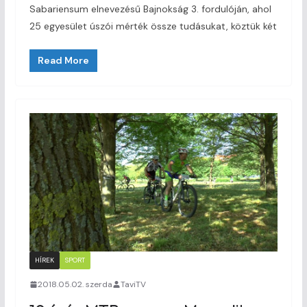
Sabariensum elnevezésű Bajnokság 3. fordulóján, ahol
25 egyesület úszói mérték össze tudásukat, köztük két
Read More
HÍREK
SPORT
2018.05.02. szerda
TaviTV