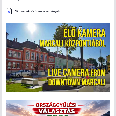
Nincsenek jövőbeni események.
N
o
t
i
c
e