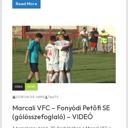
Read More
HÍREK
SPORT
2018.06.04. hétfő
TaviTV
Marcali VFC – Fonyódi Petőfi SE
(gólösszefoglaló) – VIDEÓ