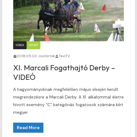
HÍREK
SPORT
2018.05.03. csütörtök
TaviTV
XI. Marcali Fogathajtó Derby –
VIDEÓ
A hagyományoknak megfelelően május elsején került
megrendezésre a Marcali Derby. A XI. alkalommal életre
hívott esemény “C” kategóriás fogatosok számára kiírt
megyei
Read More