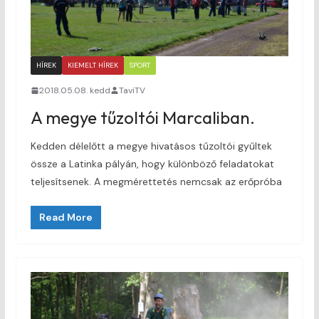
HÍREK
KIEMELT HÍREK
SPORT
2018.05.08. kedd
TaviTV
A megye tűzoltói Marcaliban.
Kedden délelőtt a megye hivatásos tűzoltói gyűltek
össze a Latinka pályán, hogy különböző feladatokat
teljesítsenek. A megmérettetés nemcsak az erőpróba
Read More