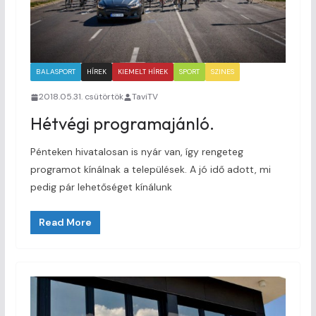
BALASPORT
HÍREK
KIEMELT HÍREK
SPORT
SZINES
2018.05.31. csütörtök
TaviTV
Hétvégi programajánló.
Pénteken hivatalosan is nyár van, így rengeteg
programot kínálnak a települések. A jó idő adott, mi
pedig pár lehetőséget kínálunk
Read More