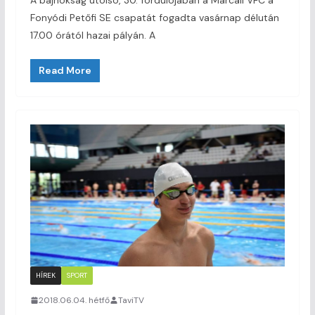
A bajnokság utolsó, 30. fordulójában a Marcali VFC a
Fonyódi Petőfi SE csapatát fogadta vasárnap délután
17.00 órától hazai pályán. A
Read More
HÍREK
SPORT
2018.06.04. hétfő
TaviTV