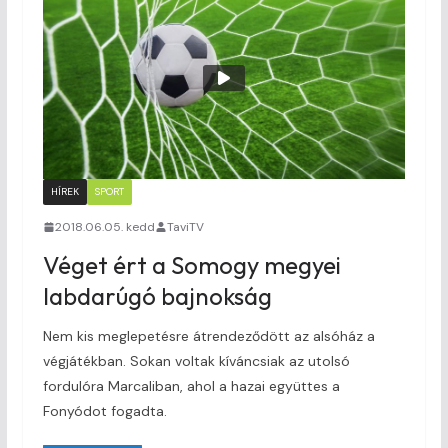
HÍREK
SPORT
2018.06.05. kedd
TaviTV
Véget ért a Somogy megyei
labdarúgó bajnokság
Nem kis meglepetésre átrendeződött az alsóház a
végjátékban. Sokan voltak kíváncsiak az utolsó
fordulóra Marcaliban, ahol a hazai együttes a
Fonyódot fogadta.