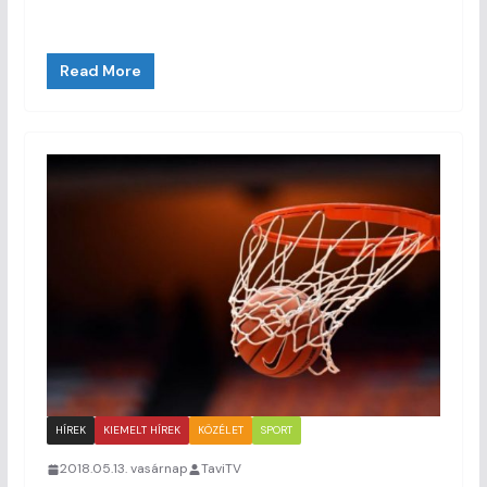
Read More
HÍREK
KIEMELT HÍREK
KÖZÉLET
SPORT
2018.05.13. vasárnap
TaviTV