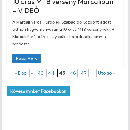
10 órás MTB verseny Marcaliban
– VIDEÓ
A Marcali Városi Fürdő és Szabadidő Központ adott
otthon hagyományosan a 10 órás MTB versenynek. A
Marcali Kerékpáros Egyesület hatodik alkalommal
rendezte
Read More
« Első
«
43
44
45
46
47
»
Utolsó »
Kövess minket Facebookon