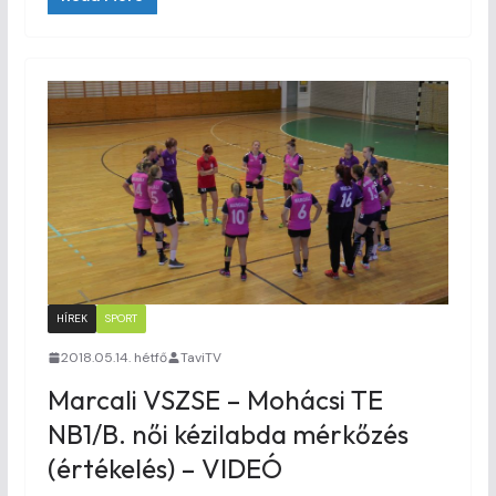
HÍREK
SPORT
2018.05.14. hétfő
TaviTV
Marcali VSZSE – Mohácsi TE
NB1/B. női kézilabda mérkőzés
(értékelés) – VIDEÓ