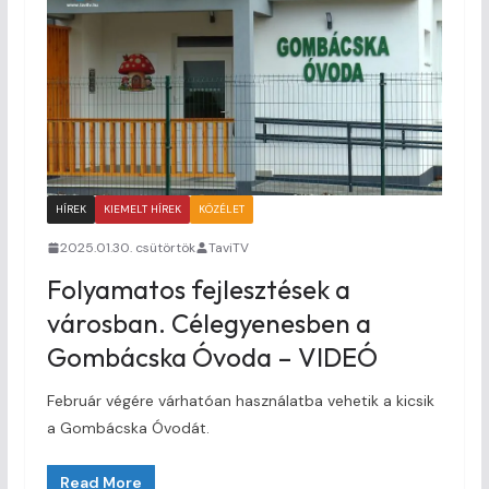
HÍREK
KIEMELT HÍREK
KÖZÉLET
2025.01.30. csütörtök
TaviTV
Folyamatos fejlesztések a
városban. Célegyenesben a
Gombácska Óvoda – VIDEÓ
Február végére várhatóan használatba vehetik a kicsik
a Gombácska Óvodát.
Read More