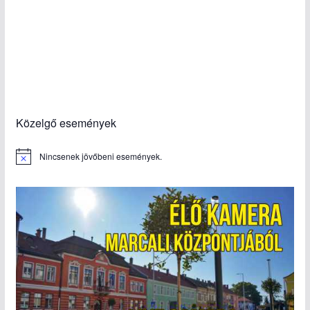
Közelgő események
Nincsenek jövőbeni események.
N
o
t
i
c
e