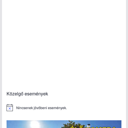
Közelgő események
Nincsenek jövőbeni események.
N
o
t
i
c