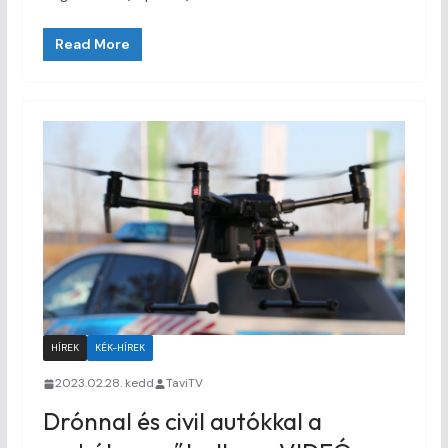
Read More
HÍREK
KÉK-HÍREK
2023.02.28. kedd
TaviTV
Drónnal és civil autókkal a