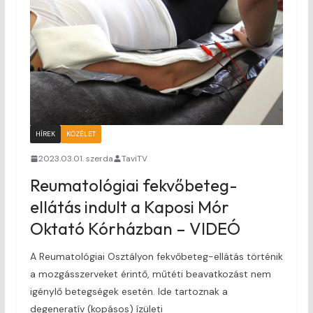
HÍREK
KÖZÉLET
2023.03.01. szerda
TaviTV
Reumatológiai fekvőbeteg-
ellátás indult a Kaposi Mór
Oktató Kórházban – VIDEÓ
A Reumatológiai Osztályon fekvőbeteg-ellátás történik
a mozgásszerveket érintő, műtéti beavatkozást nem
igénylő betegségek esetén. Ide tartoznak a
degeneratív (kopásos) ízületi