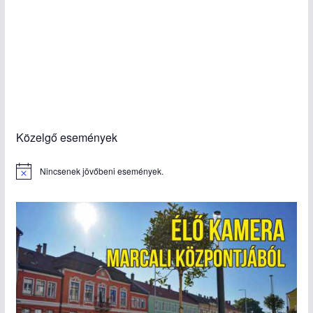
Közelgő események
Nincsenek jövőbeni események.
N
o
t
i
c
e