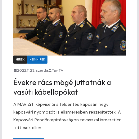
HÍREK
KÉK-HÍREK
2022.11.23. szerda
TaviTV
Évekre rács mögé juttatnák a
vasúti kábellopókat
A MÁV Zrt. képviselői a felderítés kapcsán négy
kaposvári nyomozót is elismerésben részesítettek. A
Kaposvári Rendőrkapitányságon tavasszal ismeretlen
tettesek ellen