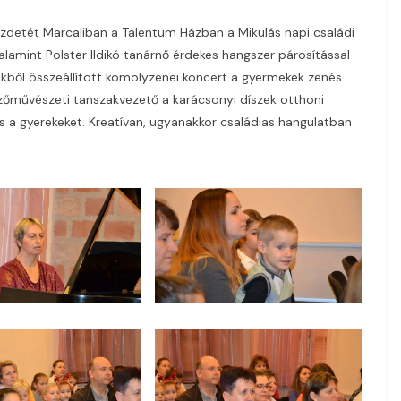
zdetét Marcaliban a Talentum Házban a Mikulás napi családi
alamint Polster Ildikó tanárnő érdekes hangszer párosítással
ekből összeállított komolyzenei koncert a gyermekek zenés
őművészeti tanszakvezető a karácsonyi díszek otthoni
és a gyerekeket. Kreatívan, ugyanakkor családias hangulatban