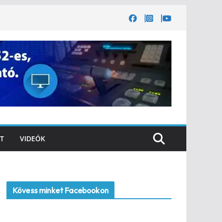
T
VIDEÓK
Kövess minket Facebookon