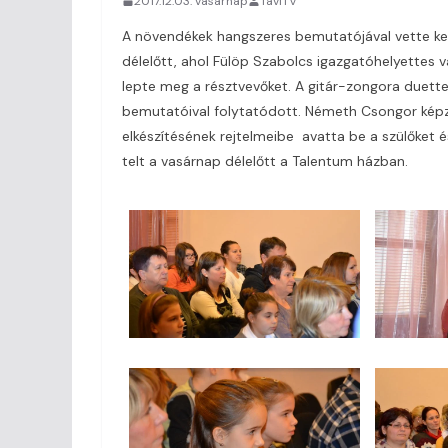
2017.12.03. vasárnap
TaviTV
A növendékek hangszeres bemutatójával vette ke
délelőtt, ahol Fülöp Szabolcs igazgatóhelyettes v
lepte meg a résztvevőket. A gitár-zongora duett
bemutatóival folytatódott. Németh Csongor képz
elkészítésének rejtelmeibe avatta be a szülőket 
telt a vasárnap délelőtt a Talentum házban.