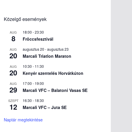
Közelgő események
18:00
-
23:30
AUG
8
Fröccsfesztivál
augusztus 20
-
augusztus 23
AUG
20
Marcali Triatlon Maraton
10:30
-
11:30
AUG
20
Kenyér szentelés Horvátkúton
17:00
-
19:00
AUG
29
Marcali VFC – Balatoni Vasas SE
16:30
-
18:30
SZEPT
12
Marcali VFC – Juta SE
Naptár megtekintése