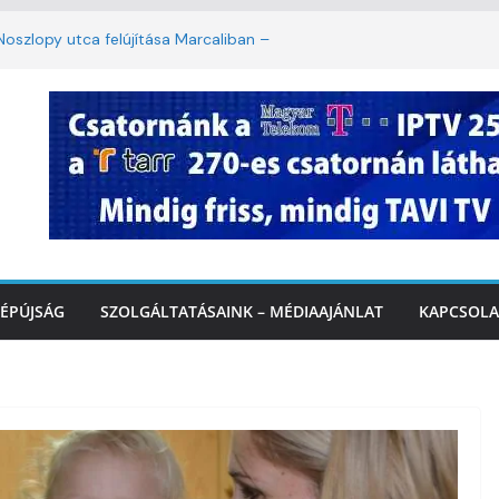
oszlopy utca felújítása Marcaliban –
szombattól másodfokú lesz a hőségriasztás
ulában: lakossági felháborodást váltott ki a
llyazás Marcaliban – VIDEÓ
 a Balatonnál – az első félidő végén
Marcalinál
ÉPÚJSÁG
SZOLGÁLTATÁSAINK – MÉDIAAJÁNLAT
KAPCSOLA