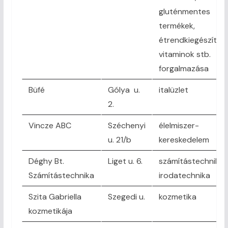
gluténmentes
termékek,
étrendkiegészítők,
vitaminok stb.
forgalmazása
Büfé
Gólya u.
italüzlet
2.
Vincze ABC
Széchenyi
élelmiszer-
u. 21/b
kereskedelem
Déghy Bt.
Liget u. 6.
számítástechnika,
Számítástechnika
irodatechnika
Szita Gabriella
Szegedi u.
kozmetika
kozmetikája