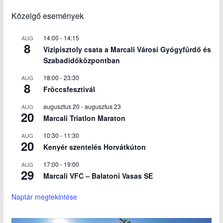
Közelgő események
14:00
-
14:15
AUG
8
Vizipisztoly csata a Marcali Városi Gyógyfürdő és
Szabadidőközpontban
18:00
-
23:30
AUG
8
Fröccsfesztivál
augusztus 20
-
augusztus 23
AUG
20
Marcali Triatlon Maraton
10:30
-
11:30
AUG
20
Kenyér szentelés Horvátkúton
17:00
-
19:00
AUG
29
Marcali VFC – Balatoni Vasas SE
Naptár megtekintése