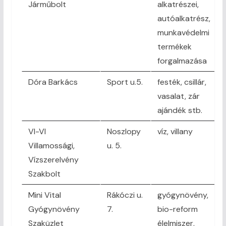
Járműbolt
alkatrészei,
autóalkatrész,
munkavédelmi
termékek
forgalmazása
Dóra Barkács
Sport u.5.
festék, csillár,
vasalat, zár
ajándék stb.
VI-VI
Noszlopy
víz, villany
Villamossági,
u. 5.
Vízszerelvény
Szakbolt
Mini Vital
Rákóczi u.
gyógynövény,
Gyógynövény
7.
bio-reform
Szaküzlet
élelmiszer,