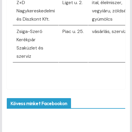
Z+D
Liget u. 2.
ital, élelmiszer,
Nagykereskedelmi
vegyiáru, zöldség,
és Diszkont Kft.
gyümölcs
Zsiga-Szeró
Piac u. 25.
vásárlás, szerviz
Kerékpár
Szaküzlet és
szerviz
Kövess minket Facebookon