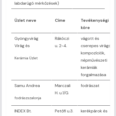
labdarúgó mérkőzések)
Üzlet neve
Címe
Tevékenységi
köre
Gyöngyvirág
Rákóczi
vágott és
Virág és
u. 2-4.
cserepes virágok,
kompozíciók,
Kerámia Üzlet
népművészeti
kerámiák
forgalmazása
Samu Andrea
Marczali
fodrászat
H. u.1/G
fodrászszalonja
INDEX Bt.
Petőfi u.3.
kerékpárok és