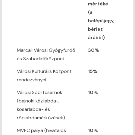
mértéke
(a
belépőjegy,
bérlet
árából)
Marcali Városi Gyógyfürdő
30%
és Szabadidőközpont
Városi Kulturális Központ
15%
rendezvényei
Városi Sportcsarnok
10%
(bajnoki kézilabda-,
kosárlabda- és
röplabdamérkőzések)
MVFC pálya (hivatalos
10%