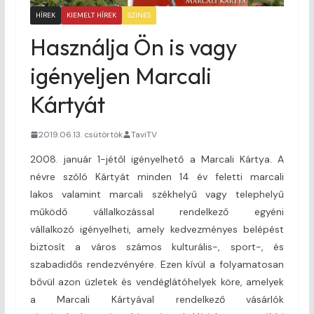
HÍREK
KIEMELT HÍREK
SZINES
Használja Ön is vagy
igényeljen Marcali
Kártyát
2019.06.13. csütörtök
TaviTV
2008. január 1-jétől igényelhető a Marcali Kártya. A
névre szóló Kártyát minden 14 év feletti marcali
lakos valamint marcali székhelyű vagy telephelyű
működő vállalkozással rendelkező egyéni
vállalkozó igényelheti, amely kedvezményes belépést
biztosít a város számos kulturális-, sport-, és
szabadidős rendezvényére. Ezen kívül a folyamatosan
bővül azon üzletek és vendéglátóhelyek köre, amelyek
a Marcali Kártyával rendelkező vásárlók