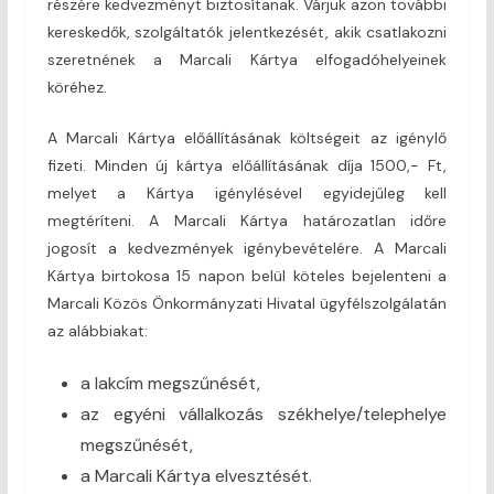
részére kedvezményt biztosítanak. Várjuk azon további
kereskedők, szolgáltatók jelentkezését, akik csatlakozni
szeretnének a Marcali Kártya elfogadóhelyeinek
köréhez.
A Marcali Kártya előállításának költségeit az igénylő
fizeti. Minden új kártya előállításának díja 1500,- Ft,
melyet a Kártya igénylésével egyidejűleg kell
megtéríteni. A Marcali Kártya határozatlan időre
jogosít a kedvezmények igénybevételére. A Marcali
Kártya birtokosa 15 napon belül köteles bejelenteni a
Marcali Közös Önkormányzati Hivatal ügyfélszolgálatán
az alábbiakat:
a lakcím megszűnését,
az egyéni vállalkozás székhelye/telephelye
megszűnését,
a Marcali Kártya elvesztését.