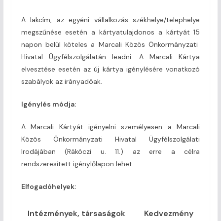
A lakcím, az egyéni vállalkozás székhelye/telephelye
megszűnése esetén a kártyatulajdonos a kártyát 15
napon belül köteles a Marcali Közös Önkormányzati
Hivatal Ügyfélszolgálatán leadni. A Marcali Kártya
elvesztése esetén az új kártya igénylésére vonatkozó
szabályok az irányadóak.
Igénylés módja:
A Marcali Kártyát igényelni személyesen a Marcali
Közös Önkormányzati Hivatal Ügyfélszolgálati
Irodájában (Rákóczi u. 11.) az erre a célra
rendszeresített igénylőlapon lehet.
Elfogadóhelyek:
Intézmények, társaságok
Kedvezmény