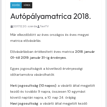
EGYÉB
HÍREK
Autópályamatrica 2018.
2017.12.20. szerda
TaviTV
Már elkezdődött az éves országos és éves megyei
matrica elővásárlás.
Elővásárlásban értékesített éves matrica
2018. január
01-től 2019. január 31-ig érvényes.
Egyes jogosultságok a következő érvényességi
időtartamokra vásárolhatók:
Heti jogosultság (10 napos)
: a vásárló által megjelölt
kezdő és további 9 napra, összesen 10 egymást
követő naptári napra, a 10. nap 24. órájáig.
Havi jogosultság
: a vásárló által megjelölt kezdő