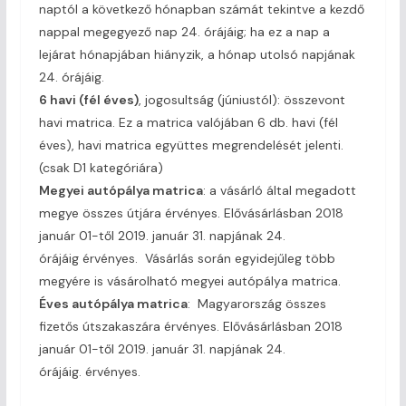
naptól a következő hónapban számát tekintve a kezdő
nappal megegyező nap 24. órájáig; ha ez a nap a
lejárat hónapjában hiányzik, a hónap utolsó napjának
24. órájáig.
6 havi (fél éves)
, jogosultság (júniustól): összevont
havi matrica. Ez a matrica valójában 6 db. havi (fél
éves), havi matrica együttes megrendelését jelenti.
(csak D1 kategóriára)
Megyei autópálya matrica
: a vásárló által megadott
megye összes útjára érvényes. Elővásárlásban 2018
január 01-től 2019. január 31. napjának 24.
órájáig érvényes. Vásárlás során egyidejűleg több
megyére is vásárolható megyei autópálya matrica.
Éves autópálya matrica
: Magyarország összes
fizetős útszakaszára érvényes. Elővásárlásban 2018
január 01-től 2019. január 31. napjának 24.
órájáig. érvényes.