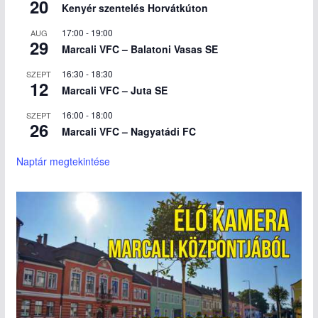
20
Kenyér szentelés Horvátkúton
17:00
-
19:00
AUG
29
Marcali VFC – Balatoni Vasas SE
16:30
-
18:30
SZEPT
12
Marcali VFC – Juta SE
16:00
-
18:00
SZEPT
26
Marcali VFC – Nagyatádi FC
Naptár megtekintése