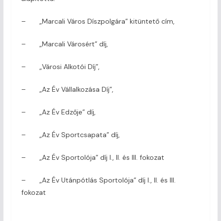
– „Marcali Város Díszpolgára” kitüntető cím,
– „Marcali Városért” díj,
– „Városi Alkotói Díj”,
– „Az Év Vállalkozása Díj”,
– „Az Év Edzője” díj,
– „Az Év Sportcsapata” díj,
– „Az Év Sportolója” díj I., II. és III. fokozat
– „Az Év Utánpótlás Sportolója” díj I., II. és III.
fokozat