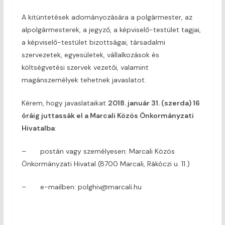
A kitüntetések adományozására a polgármester, az
alpolgármesterek, a jegyző, a képviselő-testület tagjai,
a képviselő-testület bizottságai, társadalmi
szervezetek, egyesületek, vállalkozások és
költségvetési szervek vezetői, valamint
magánszemélyek tehetnek javaslatot.
Kérem, hogy javaslataikat
2018. január 31. (szerda) 16
óráig juttassák el a Marcali Közös Önkormányzati
Hivatalba
:
– postán vagy személyesen: Marcali Közös
Önkormányzati Hivatal (8700 Marcali, Rákóczi u. 11.)
– e-mailben: polghiv@marcali.hu