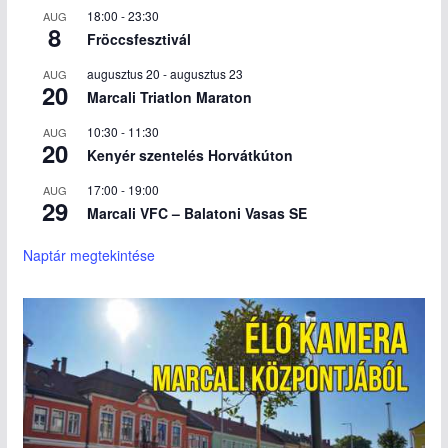
18:00
-
23:30
AUG
8
Fröccsfesztivál
augusztus 20
-
augusztus 23
AUG
20
Marcali Triatlon Maraton
10:30
-
11:30
AUG
20
Kenyér szentelés Horvátkúton
17:00
-
19:00
AUG
29
Marcali VFC – Balatoni Vasas SE
Naptár megtekintése