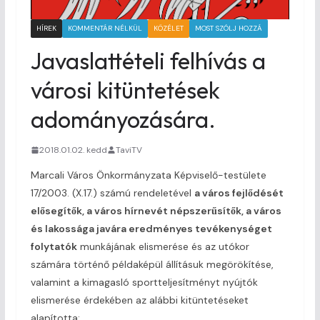
HÍREK
KOMMENTÁR NÉLKÜL
KÖZÉLET
MOST SZÓLJ HOZZÁ
Javaslattételi felhívás a
városi kitüntetések
adományozására.
2018.01.02. kedd
TaviTV
Marcali Város Önkormányzata Képviselő-testülete
17/2003. (X.17.) számú rendeletével
a város fejlődését
elősegítők, a város hírnevét népszerűsítők, a város
és lakossága javára eredményes tevékenységet
folytatók
munkájának elismerése és az utókor
számára történő példaképül állításuk megörökítése,
valamint a kimagasló sportteljesítményt nyújtók
elismerése érdekében az alábbi kitüntetéseket
alapította: