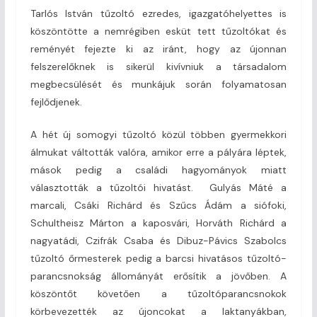
Tarlós István tűzoltó ezredes, igazgatóhelyettes is
köszöntötte a nemrégiben esküt tett tűzoltókat és
reményét fejezte ki az iránt, hogy az újonnan
felszerelőknek is sikerül kivívniuk a társadalom
megbecsülését és munkájuk során folyamatosan
fejlődjenek.
A hét új somogyi tűzoltó közül többen gyermekkori
álmukat váltották valóra, amikor erre a pályára léptek,
mások pedig a családi hagyományok miatt
választották a tűzoltói hivatást. Gulyás Máté a
marcali, Csáki Richárd és Szűcs Ádám a siófoki,
Schultheisz Márton a kaposvári, Horváth Richárd a
nagyatádi, Czifrák Csaba és Dibuz-Pávics Szabolcs
tűzoltó őrmesterek pedig a barcsi hivatásos tűzoltó-
parancsnokság állományát erősítik a jövőben. A
köszöntőt követően a tűzoltóparancsnokok
körbevezették az újoncokat a laktanyákban,