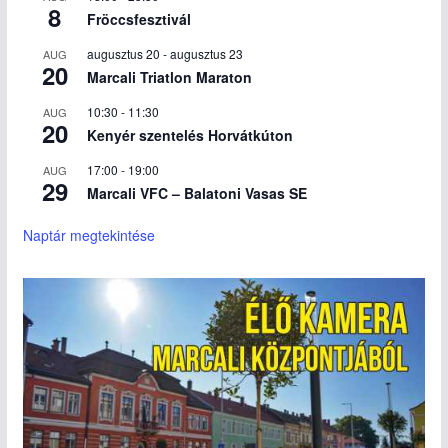
8
Fröccsfesztivál
augusztus 20
-
augusztus 23
AUG
20
Marcali Triatlon Maraton
10:30
-
11:30
AUG
20
Kenyér szentelés Horvátkúton
17:00
-
19:00
AUG
29
Marcali VFC – Balatoni Vasas SE
Naptár megtekintése