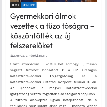
HÍREK
KÉK-HÍREK
Gyermekkori álmok
vezettek a tűzoltóságra –
köszöntötték az új
felszerelőket
2018.02.19. hétfő
TaviTV
Százhuszonhárom – köztük hét somogyi -, frissen
végzett tűzoltót bocsátott ki a BM Országos
Katasztrófavédelmi Főigazgatóság és a
Katasztrófavédelmi Oktatási Központ február 16-án.
Az újoncokat a megyei katasztrófavédelmi
igazgatóság vezetői fogadták első szolgálati napjukon.
A tűzoltó alapképzés ugyan befejeződött, de a
tanulásnak még koránt sincs vége – mondta Wéber