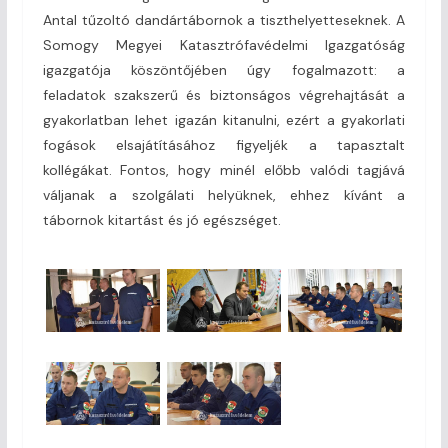
Antal tűzoltó dandártábornok a tiszthelyetteseknek. A
Somogy Megyei Katasztrófavédelmi Igazgatóság
igazgatója köszöntőjében úgy fogalmazott: a
feladatok szakszerű és biztonságos végrehajtását a
gyakorlatban lehet igazán kitanulni, ezért a gyakorlati
fogások elsajátításához figyeljék a tapasztalt
kollégákat. Fontos, hogy minél előbb valódi tagjává
váljanak a szolgálati helyüknek, ehhez kívánt a
tábornok kitartást és jó egészséget.