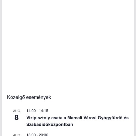
Közelgő események
14:00
-
14:15
AUG
8
Vizipisztoly csata a Marcali Városi Gyógyfürdő és
Szabadidőközpontban
18:00
-
23:30
AUG