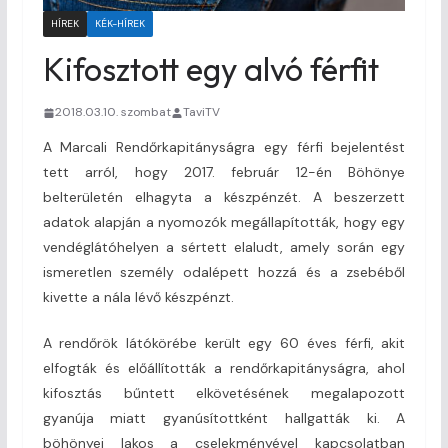
HÍREK
KÉK-HÍREK
Kifosztott egy alvó férfit
2018.03.10. szombat
TaviTV
A Marcali Rendőrkapitányságra egy férfi bejelentést
tett arról, hogy 2017. február 12-én Böhönye
belterületén elhagyta a készpénzét. A beszerzett
adatok alapján a nyomozók megállapították, hogy egy
vendéglátóhelyen a sértett elaludt, amely során egy
ismeretlen személy odalépett hozzá és a zsebéből
kivette a nála lévő készpénzt.
A rendőrök látókörébe került egy 60 éves férfi, akit
elfogták és előállították a rendőrkapitányságra, ahol
kifosztás bűntett elkövetésének megalapozott
gyanúja miatt gyanúsítottként hallgatták ki. A
böhönyei lakos a cselekményével kapcsolatban