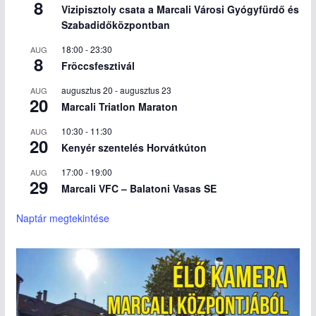
8
Vizipisztoly csata a Marcali Városi Gyógyfürdő és
Szabadidőközpontban
18:00
-
23:30
AUG
8
Fröccsfesztivál
augusztus 20
-
augusztus 23
AUG
20
Marcali Triatlon Maraton
10:30
-
11:30
AUG
20
Kenyér szentelés Horvátkúton
17:00
-
19:00
AUG
29
Marcali VFC – Balatoni Vasas SE
Naptár megtekintése