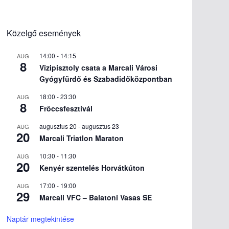
Közelgő események
14:00
-
14:15
AUG
8
Vizipisztoly csata a Marcali Városi
Gyógyfürdő és Szabadidőközpontban
18:00
-
23:30
AUG
8
Fröccsfesztivál
augusztus 20
-
augusztus 23
AUG
20
Marcali Triatlon Maraton
10:30
-
11:30
AUG
20
Kenyér szentelés Horvátkúton
17:00
-
19:00
AUG
29
Marcali VFC – Balatoni Vasas SE
Naptár megtekintése