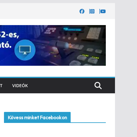
T
VIDEÓK
Kövess minket Facebookon