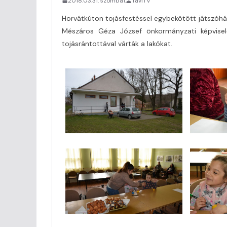
2018.03.31. szombat
TaviTV
Horvátkúton tojásfestéssel egybekötött játszóház
Mészáros Géza József önkormányzati képvisel
tojásrántottával várták a lakókat.