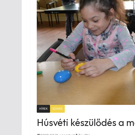
HÍREK
SZINES
Húsvéti készülődés a m