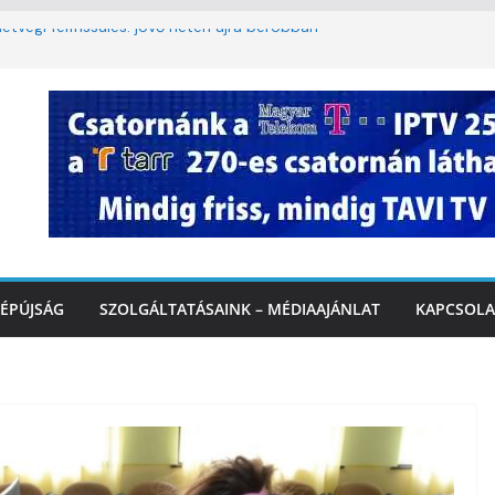
étvégi felfrissülés: jövő héten újra berobban
lomkorlátozás a Rákóczi utcában a hétvégi
miatt
. A 3. kerület TVE csapatát fogadta a
IDEÓ
tette a tűzoltók dolgát Marcalinál
iztonságos közlekedésért, elektromos
ÉPÚJSÁG
SZOLGÁLTATÁSAINK – MÉDIAAJÁNLAT
KAPCSOLA