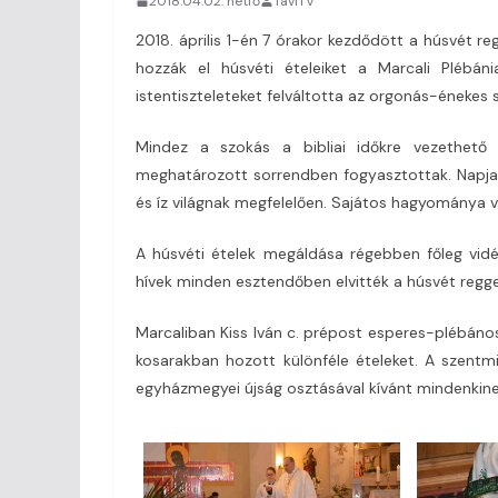
2018.04.02. hétfő
TaviTV
2018. április 1-én 7 órakor kezdődött a húsvét re
hozzák el húsvéti ételeiket a Marcali Plébá
istentiszteleteket felváltotta az orgonás-énekes 
Mindez a szokás a bibliai időkre vezethető 
meghatározott sorrendben fogyasztottak. Napjai
és íz világnak megfelelően. Sajátos hagyománya va
A húsvéti ételek megáldása régebben főleg vidé
hívek minden esztendőben elvitték a húsvét reggeli
Marcaliban Kiss Iván c. prépost esperes-plébános
kosarakban hozott különféle ételeket. A szentmi
egyházmegyei újság osztásával kívánt mindenkine