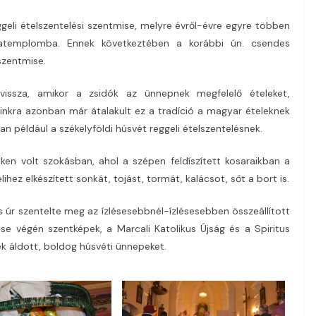
ggeli ételszentelési szentmise, melyre évről-évre egyre többen
niatemplomba. Ennek következtében a korábbi ún. csendes
szentmise.
vissza, amikor a zsidók az ünnepnek megfelelő ételeket,
nkra azonban már átalakult ez a tradíció a magyar ételeknek
n például a székelyföldi húsvét reggeli ételszentelésnek.
ken volt szokásban, ahol a szépen feldíszített kosaraikban a
hez elkészített sonkát, tojást, tormát, kalácsot, sőt a bort is.
 úr szentelte meg az ízlésesebbnél-ízlésesebben összeállított
se végén szentképek, a Marcali Katolikus Újság és a Spiritus
k áldott, boldog húsvéti ünnepeket.