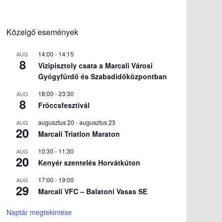
Közelgő események
14:00
-
14:15
AUG
8
Vizipisztoly csata a Marcali Városi
Gyógyfürdő és Szabadidőközpontban
18:00
-
23:30
AUG
8
Fröccsfesztivál
augusztus 20
-
augusztus 23
AUG
20
Marcali Triatlon Maraton
10:30
-
11:30
AUG
20
Kenyér szentelés Horvátkúton
17:00
-
19:00
AUG
29
Marcali VFC – Balatoni Vasas SE
Naptár megtekintése