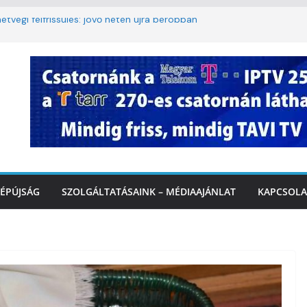
étvégi felfrissülés: jövő héten újra berobban
lomkorlátozás a Rákóczi utcában a hétvégi
miatt
. A 3. kerület TVE csapatát fogadta a
IDEÓ
tette a tűzoltók dolgát Marcalinál
iztonságos közlekedésért, elektromos
ÉPÚJSÁG
SZOLGÁLTATÁSAINK – MÉDIAAJÁNLAT
KAPCSOLA