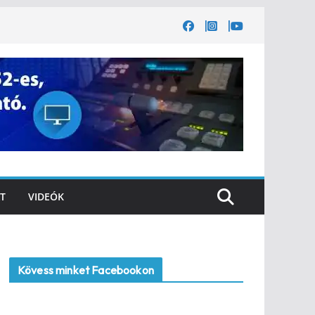
T
VIDEÓK
Kövess minket Facebookon