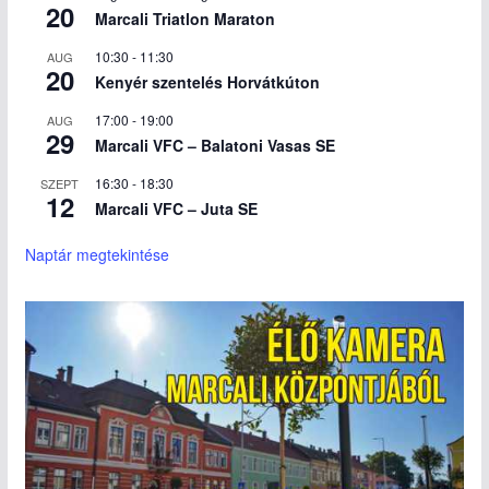
20
Marcali Triatlon Maraton
10:30
-
11:30
AUG
20
Kenyér szentelés Horvátkúton
17:00
-
19:00
AUG
29
Marcali VFC – Balatoni Vasas SE
16:30
-
18:30
SZEPT
12
Marcali VFC – Juta SE
Naptár megtekintése