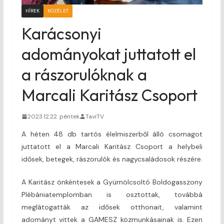
HÍREK
KÖZÉLET
Karácsonyi
adományokat juttatott el
a rászorulóknak a
Marcali Karitász Csoport
2023.12.22. péntek
TaviTV
A héten 48 db tartós élelmiszerből álló csomagot
juttatott el a Marcali Karitász Csoport a helybeli
idősek, betegek, rászorulók és nagycsaládosok részére.
A Karitász önkéntesek a Gyümölcsoltó Boldogasszony
Plébániatemplomban is osztottak, továbbá
meglátogatták az idősek otthonait, valamint
adományt vittek a GAMESZ közmunkásainak is. Ezen