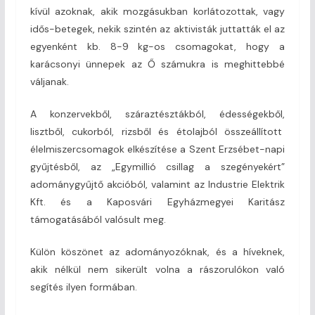
kívül azoknak, akik mozgásukban korlátozottak, vagy
idős-betegek, nekik szintén az aktivisták juttatták el az
egyenként kb. 8-9 kg-os csomagokat, hogy a
karácsonyi ünnepek az Ő számukra is meghittebbé
váljanak.
A konzervekből, száraztésztákból, édességekből,
lisztből, cukorból, rizsből és étolajból összeállított
élelmiszercsomagok elkészítése a Szent Erzsébet-napi
gyűjtésből, az „Egymillió csillag a szegényekért”
adománygyűjtő akcióból, valamint az Industrie Elektrik
Kft. és a Kaposvári Egyházmegyei Karitász
támogatásából valósult meg.
Külön köszönet az adományozóknak, és a híveknek,
akik nélkül nem sikerült volna a rászorulókon való
segítés ilyen formában.