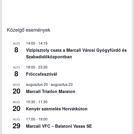
Közelgő események
14:00
-
14:15
AUG
8
Vizipisztoly csata a Marcali Városi Gyógyfürdő és
Szabadidőközpontban
18:00
-
23:30
AUG
8
Fröccsfesztivál
augusztus 20
-
augusztus 23
AUG
20
Marcali Triatlon Maraton
10:30
-
11:30
AUG
20
Kenyér szentelés Horvátkúton
17:00
-
19:00
AUG
29
Marcali VFC – Balatoni Vasas SE