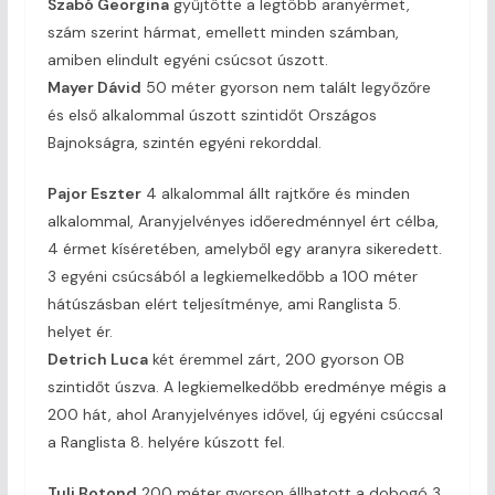
Szabó Georgina
gyűjtötte a legtöbb aranyérmet,
szám szerint hármat, emellett minden számban,
amiben elindult egyéni csúcsot úszott.
Mayer Dávid
50 méter gyorson nem talált legyőzőre
és első alkalommal úszott szintidőt Országos
Bajnokságra, szintén egyéni rekorddal.
Pajor Eszter
4 alkalommal állt rajtkőre és minden
alkalommal, Aranyjelvényes időeredménnyel ért célba,
4 érmet kíséretében, amelyből egy aranyra sikeredett.
3 egyéni csúcsából a legkiemelkedőbb a 100 méter
hátúszásban elért teljesítménye, ami Ranglista 5.
helyet ér.
Detrich Luca
két éremmel zárt, 200 gyorson OB
szintidőt úszva. A legkiemelkedőbb eredménye mégis a
200 hát, ahol Aranyjelvényes idővel, új egyéni csúccsal
a Ranglista 8. helyére kúszott fel.
Tuli Botond
200 méter gyorson állhatott a dobogó 3.