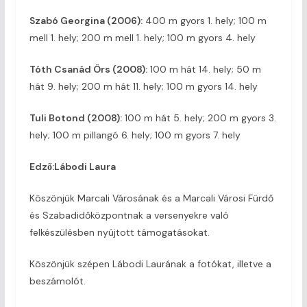
Szabó Georgina (2006):
400 m gyors 1. hely; 100 m
mell 1. hely; 200 m mell 1. hely; 100 m gyors 4. hely
Tóth Csanád Örs (2008):
100 m hát 14. hely; 50 m
hát 9. hely; 200 m hát 11. hely; 100 m gyors 14. hely
Tuli Botond (2008):
100 m hát 5. hely; 200 m gyors 3.
hely; 100 m pillangó 6. hely; 100 m gyors 7. hely
Edző:Lábodi Laura
Köszönjük Marcali Városának és a Marcali Városi Fürdő
és Szabadidőközpontnak a versenyekre való
felkészülésben nyújtott támogatásokat.
Köszönjük szépen Lábodi Laurának a fotókat, illetve a
beszámolót.