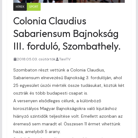
HÍREK
SPORT
Colonia Claudius
Sabariensum Bajnokság
III. forduló, Szombathely.
2018.05.03. csütörtök
TaviTV
Szombaton részt vettünk a Colonia Claudius,
Sabariensum elnevezésű Bajnokság 3. fordulóján, ahol
25 egyesület úszói mérték össze tudásukat, köztük két
osztrák és több budapesti csapat is.
A versenyen elsődleges célunk, a különböző
korosztályos Magyar Bajnokságokra való kijutáshoz
hiányzó szintidők teljesítése volt. Emellett azonban az
éremeső sem maradt el. Összesen 11 érmet vihettünk
haza, amelyből 5 arany.