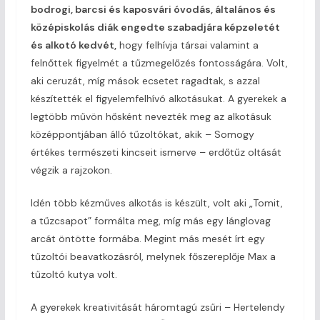
bodrogi, barcsi és kaposvári óvodás, általános és
középiskolás diák engedte szabadjára képzeletét
és alkotó kedvét,
hogy felhívja társai valamint a
felnőttek figyelmét a tűzmegelőzés fontosságára. Volt,
aki ceruzát, míg mások ecsetet ragadtak, s azzal
készítették el figyelemfelhívó alkotásukat. A gyerekek a
legtöbb művön hősként nevezték meg az alkotásuk
középpontjában álló tűzoltókat, akik – Somogy
értékes természeti kincseit ismerve – erdőtűz oltását
végzik a rajzokon.
Idén több kézműves alkotás is készült, volt aki „Tomit,
a tűzcsapot” formálta meg, míg más egy lánglovag
arcát öntötte formába. Megint más mesét írt egy
tűzoltói beavatkozásról, melynek főszereplője Max a
tűzoltó kutya volt.
A gyerekek kreativitását háromtagú zsűri – Hertelendy