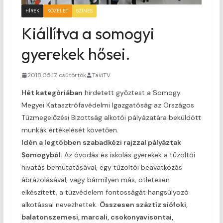
HÍREK
KÖZÉLET
SZINES
Kiállítva a somogyi
gyerekek hősei.
2018.05.17. csütörtök
TaviTV
Hét kategóriában
hirdetett győztest a Somogy
Megyei Katasztrófavédelmi Igazgatóság az Országos
Tűzmegelőzési Bizottság alkotói pályázatára beküldött
munkák értékelését követően.
Idén a legtöbben szabadkézi rajzzal pályáztak
Somogyból.
Az óvodás és iskolás gyerekek a tűzoltói
hivatás bemutatásával, egy tűzoltói beavatkozás
ábrázolásával, vagy bármilyen más, ötletesen
elkészített, a tűzvédelem fontosságát hangsúlyozó
alkotással nevezhettek.
Összesen száztíz siófoki,
balatonszemesi, marcali, csokonyavisontai,