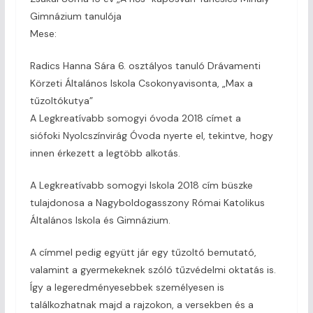
Gimnázium tanulója
Mese:
Radics Hanna Sára 6. osztályos tanuló Drávamenti
Körzeti Általános Iskola Csokonyavisonta, „Max a
tűzoltókutya”
A Legkreatívabb somogyi óvoda 2018 címet a
siófoki Nyolcszínvirág Óvoda nyerte el, tekintve, hogy
innen érkezett a legtöbb alkotás.
A Legkreatívabb somogyi Iskola 2018 cím büszke
tulajdonosa a Nagyboldogasszony Római Katolikus
Általános Iskola és Gimnázium.
A címmel pedig együtt jár egy tűzoltó bemutató,
valamint a gyermekeknek szóló tűzvédelmi oktatás is.
Így a legeredményesebbek személyesen is
találkozhatnak majd a rajzokon, a versekben és a