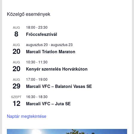
Közelgő események
18:00
-
23:30
AUG
8
Fröccsfesztivál
augusztus 20
-
augusztus 23
AUG
20
Marcali Triatlon Maraton
10:30
-
11:30
AUG
20
Kenyér szentelés Horvátkúton
17:00
-
19:00
AUG
29
Marcali VFC – Balatoni Vasas SE
16:30
-
18:30
SZEPT
12
Marcali VFC – Juta SE
Naptár megtekintése