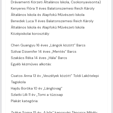
Drávamenti Körzeti Általános Iskola, Csokonyavisonta)
Kenyeres Flóra 11 éves Balatonszemesi Reich Károly
Általános Iskola és Alapfokú Művészeti Iskola
Benedek Luca 11 éves Balatonszemesi Reich Károly
Általános Iskola és Alapfokú Művészeti Iskola
Középiskolai korosztály:
Chen Guangyu 16 éves „Lángok között” Barcs
Szilvai Dzsenifer 14 éves „Mentés” Barcs
Szakács Réka 14 éves „Hála” Barcs
Egyéb kézműves alkotás:
Csatos Anna 13 év „Veszélyek között” Toldi Lakótelepi
Tagiskola
Hajdu Boróka 10 év „Lánglovag”
Szlatki Lilli 11 év „Tomi a tűzcsap
Plakát kategória:
Zsákai Soma 15 év „A hős” kaposvári Táncsics Mihály