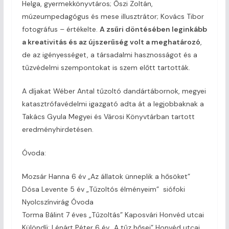
Helga, gyermekkönyvtáros; Őszi Zoltán,
múzeumpedagógus és mese illusztrátor; Kovács Tibor
fotográfus – értékelte.
A zsűri döntésében leginkább
a kreativitás és az újszerűség volt a meghatározó
,
de az igényességet, a társadalmi hasznosságot és a
tűzvédelmi szempontokat is szem előtt tartották.
A díjakat Wéber Antal tűzoltó dandártábornok, megyei
katasztrófavédelmi igazgató adta át a legjobbaknak a
Takács Gyula Megyei és Városi Könyvtárban tartott
eredményhirdetésen.
Óvoda:
Mozsár Hanna 6 év „Az állatok ünneplik a hősöket”
Dósa Levente 5 év „Tűzoltós élményeim” siófoki
Nyolcszínvirág Óvoda
Torma Bálint 7 éves „Tűzoltás” Kaposvári Honvéd utcai
Különdíj: Lénárt Péter 6 év „A tűz hősei” Honvéd utcai