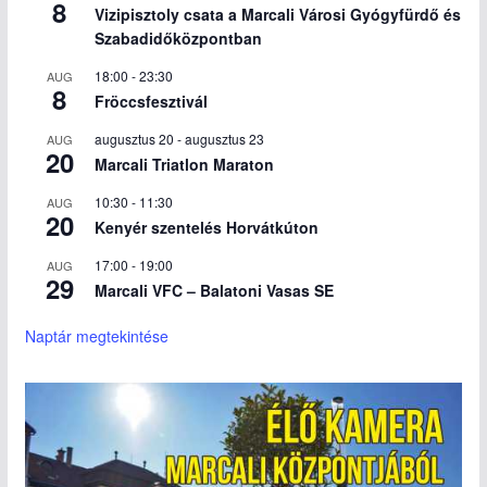
8
Vizipisztoly csata a Marcali Városi Gyógyfürdő és
Szabadidőközpontban
18:00
-
23:30
AUG
8
Fröccsfesztivál
augusztus 20
-
augusztus 23
AUG
20
Marcali Triatlon Maraton
10:30
-
11:30
AUG
20
Kenyér szentelés Horvátkúton
17:00
-
19:00
AUG
29
Marcali VFC – Balatoni Vasas SE
Naptár megtekintése