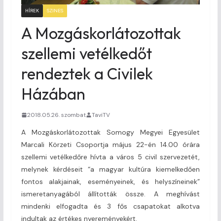
HÍREK
SZINES
A Mozgáskorlátozottak
szellemi vetélkedőt
rendeztek a Civilek
Házában
2018.05.26. szombat
TaviTV
A Mozgáskorlátozottak Somogy Megyei Egyesület
Marcali Körzeti Csoportja május 22-én 14.00 órára
szellemi vetélkedőre hívta a város 5 civil szervezetét,
melynek kérdéseit “a magyar kultúra kiemelkedően
fontos alakjainak, eseményeinek, és helyszíneinek”
ismeretanyagából állították össze. A meghívást
mindenki elfogadta és 3 fős csapatokat alkotva
indultak az értékes nyereményekért.