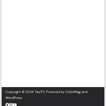
Copyright © 2026
TaviTV
. Powered by
ColorMag
and
WordPress
.