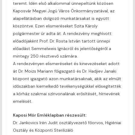
teremt. Idén első alkalommal ünnepeltünk közösen
Kaposvár Megyei Jogú Város Önkormányzatával, az
alapellátásban dolgozó munkatársakat is együtt
köszöntve. Ezen elismeréseket Szita Károly
polgármester úr adta át. A rendezvény meghívott
előadójaként Prof. Dr. Rosta István tartott ünnepi
előadást Semmelweis Ignácról és jelentőségéről a
mintegy 250 résztvevő számára.
A rendezvényen elismeréseket és kinevezéseket adott
át Dr. Moizs Mariann főigazgató és Dr. Hadjiev Janaki
központ igazgató azon munkatársaknak, akik az elmúlt
időszakban kiemelkedő tevékenységükkel elősegítették
a kórház szakmai színvonalának erősítését, hírnevének
emelését.
Kaposi Mór Emléklapban részesült:
Dr. Jankovics Irén Judit osztályvezető főorvos, Higiéniai
Osztály és Központi Sterilizáló