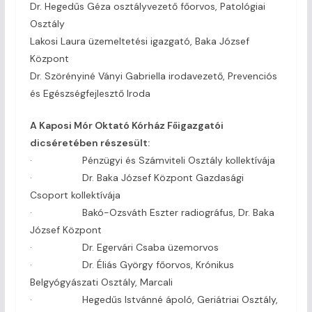
Dr. Hegedűs Géza osztályvezető főorvos, Patológiai
Osztály
Lakosi Laura üzemeltetési igazgató, Baka József
Központ
Dr. Szörényiné Ványi Gabriella irodavezető, Prevenciós
és Egészségfejlesztő Iroda
A Kaposi Mór Oktató Kórház Főigazgatói
dicséretében részesült:
· Pénzügyi és Számviteli Osztály kollektívája
· Dr. Baka József Központ Gazdasági
Csoport kollektívája
· Bakó-Ozsváth Eszter radiográfus, Dr. Baka
József Központ
· Dr. Egervári Csaba üzemorvos
· Dr. Éliás György főorvos, Krónikus
Belgyógyászati Osztály, Marcali
· Hegedűs Istvánné ápoló, Geriátriai Osztály,