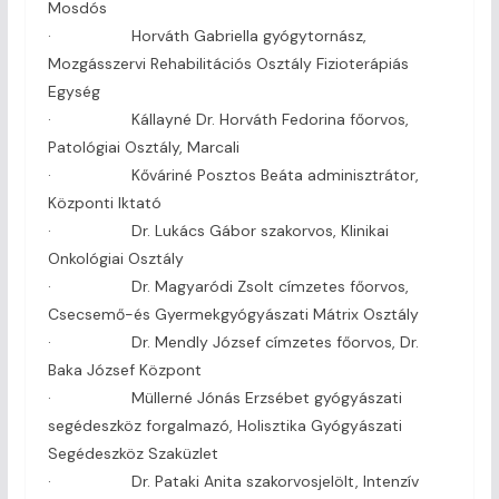
Mosdós
· Horváth Gabriella gyógytornász,
Mozgásszervi Rehabilitációs Osztály Fizioterápiás
Egység
· Kállayné Dr. Horváth Fedorina főorvos,
Patológiai Osztály, Marcali
· Kőváriné Posztos Beáta adminisztrátor,
Központi Iktató
· Dr. Lukács Gábor szakorvos, Klinikai
Onkológiai Osztály
· Dr. Magyaródi Zsolt címzetes főorvos,
Csecsemő-és Gyermekgyógyászati Mátrix Osztály
· Dr. Mendly József címzetes főorvos, Dr.
Baka József Központ
· Müllerné Jónás Erzsébet gyógyászati
segédeszköz forgalmazó, Holisztika Gyógyászati
Segédeszköz Szaküzlet
· Dr. Pataki Anita szakorvosjelölt, Intenzív