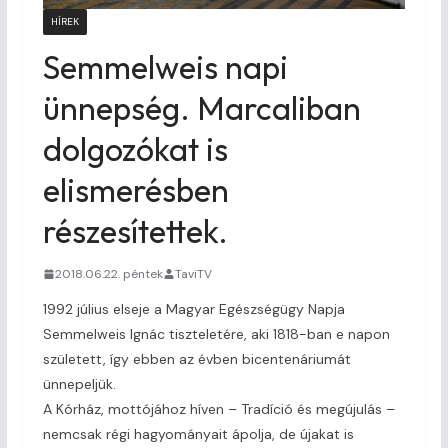
HÍREK
Semmelweis napi
ünnepség. Marcaliban
dolgozókat is
elismerésben
részesítettek.
2018.06.22. péntek
TaviTV
1992 július elseje a Magyar Egészségügy Napja
Semmelweis Ignác tiszteletére, aki 1818-ban e napon
született, így ebben az évben bicentenáriumát
ünnepeljük.
A Kórház, mottójához híven – Tradíció és megújulás –
nemcsak régi hagyományait ápolja, de újakat is