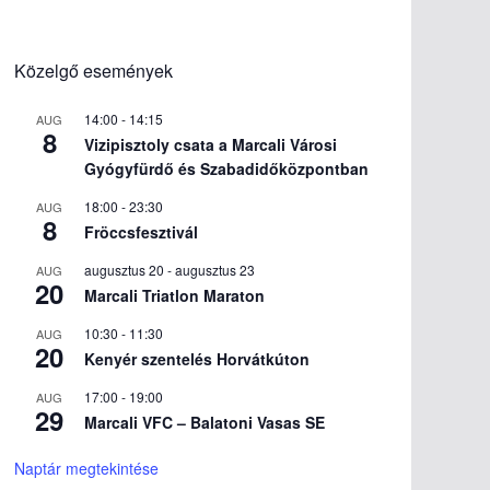
Közelgő események
14:00
-
14:15
AUG
8
Vizipisztoly csata a Marcali Városi
Gyógyfürdő és Szabadidőközpontban
18:00
-
23:30
AUG
8
Fröccsfesztivál
augusztus 20
-
augusztus 23
AUG
20
Marcali Triatlon Maraton
10:30
-
11:30
AUG
20
Kenyér szentelés Horvátkúton
17:00
-
19:00
AUG
29
Marcali VFC – Balatoni Vasas SE
Naptár megtekintése