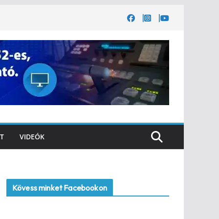
T
VIDEÓK
Kövess minket Facebookon