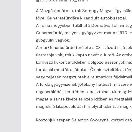
2018.07.01. vasárnap
TaviTV
A Mozgáskorlátozottak Somogy Megyei Egyesület
fővel Gunarasfürdőre kirándult autóbusszal.
A Tolna megyében található Dombóvártól mintegy
Gunarasfürdő, melynek gyógyvizét már az 1970-es
gyógyulni vágyók.
A mai Gunarasfürdő területe a XX. század első felé
úsztatója volt, róluk kapta nevét a fürdő. Az emb
környező kukoricaföldeken dolgozó asszonyok haza
forrásnál mosták a lábukat. Ők híresztelték aztán,
vagy teljesen megszűntek a reumatikus fájdalmai
A fürdő gyógyvizének jótékony hatását mi szeren
regenerálódás keretében tapasztalhattuk meg. M
magát a szinte kivételes szép időben és megtalál
megfelelő kikapcsolódást, melyről tekintse meg 
Köszönjük szépen Salamon Györgyné, körzeti cso