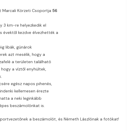
 Marcali Körzeti Csoportja
56
 3 km-re helyezkedik el
 évektől kezdve élvezhették a
ig libák, gúnárok
erek azt mesélik, hogy a
felé a területen található
 hogy a víztől enyhültek,
k.
csére egész napos pihenés,
indenki kellemesen érezte
hatta a neki leginkább
képes beszámolónkat is.
portvezetőnek a beszámolót, és Németh Lászlónak a fotókat!