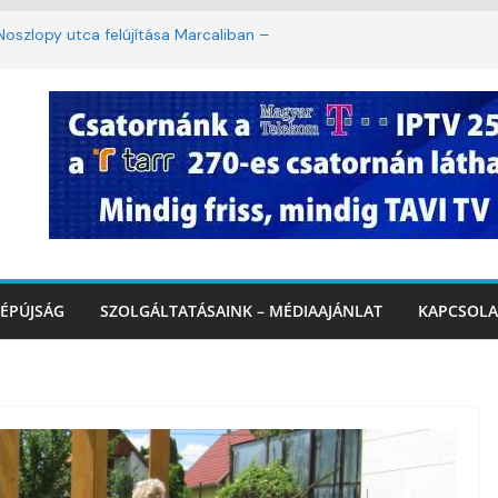
oszlopy utca felújítása Marcaliban –
szombattól másodfokú lesz a hőségriasztás
ulában: lakossági felháborodást váltott ki a
llyazás Marcaliban – VIDEÓ
 a Balatonnál – az első félidő végén
Marcalinál
ÉPÚJSÁG
SZOLGÁLTATÁSAINK – MÉDIAAJÁNLAT
KAPCSOLA