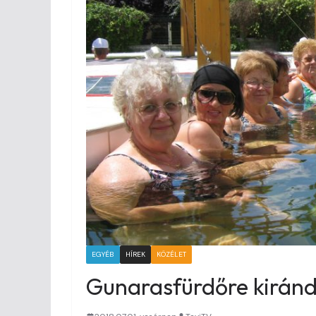
EGYÉB
HÍREK
KÖZÉLET
Gunarasfürdőre kiránd