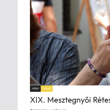
HÍREK
SZINES
XIX. Mesztegnyői Réte