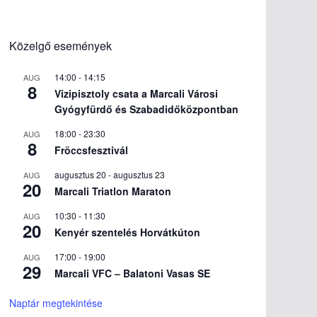
Közelgő események
14:00
-
14:15
AUG
8
Vizipisztoly csata a Marcali Városi
Gyógyfürdő és Szabadidőközpontban
18:00
-
23:30
AUG
8
Fröccsfesztivál
augusztus 20
-
augusztus 23
AUG
20
Marcali Triatlon Maraton
10:30
-
11:30
AUG
20
Kenyér szentelés Horvátkúton
17:00
-
19:00
AUG
29
Marcali VFC – Balatoni Vasas SE
Naptár megtekintése