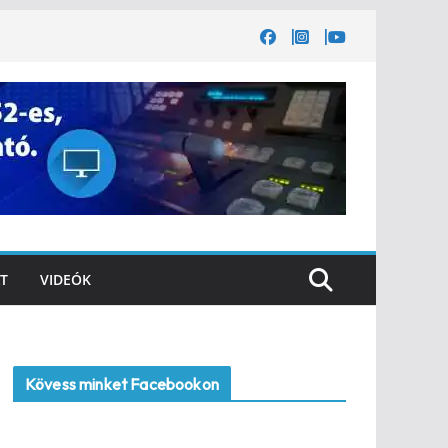
T
VIDEÓK
Kövess minket Facebookon