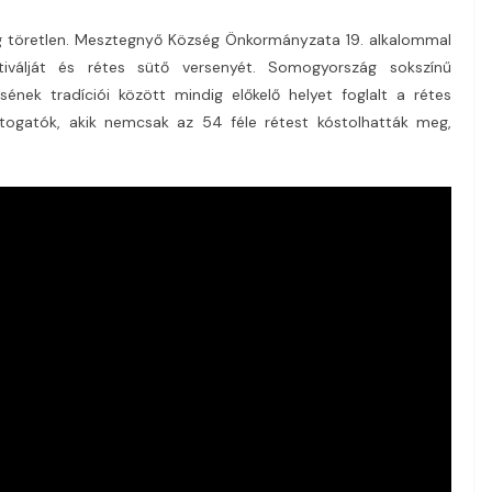
ég töretlen. Mesztegnyő Község Önkormányzata 19. alkalommal
iválját és rétes sütő versenyét. Somogyország sokszínű
sének tradíciói között mindig előkelő helyet foglalt a rétes
átogatók, akik nemcsak az 54 féle rétest kóstolhatták meg,