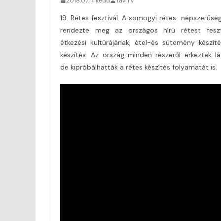
2018.07.17. kedd
TaviTV
19. Rétes fesztivál. A somogyi rétes népszerűs
rendezte meg az országos hírű rétest feszt
étkezési kultúrájának, étel-és sütemény készíté
készítés. Az ország minden részéről érkeztek l
de kipróbálhatták a rétes készítés folyamatát is.