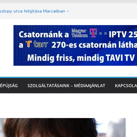
lopy utca felújítása Marcaliban –
mbattól másodfokú lesz a hőségriasztás
ban: lakossági felháborodást váltott ki a
azás Marcaliban – VIDEÓ
 Balatonnál – az első félidő végén
rcalinál
ÉPÚJSÁG
SZOLGÁLTATÁSAINK – MÉDIAAJÁNLAT
KAPCSOLA