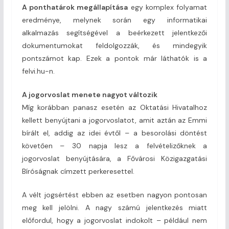
A ponthatárok megállapítása
egy komplex folyamat
eredménye, melynek során egy informatikai
alkalmazás segítségével a beérkezett jelentkezői
dokumentumokat feldolgozzák, és mindegyik
pontszámot kap. Ezek a pontok már láthatók is a
felvi.hu-n.
A jogorvoslat menete nagyot változik
Míg korábban panasz esetén az Oktatási Hivatalhoz
kellett benyújtani a jogorvoslatot, amit aztán az Emmi
bírált el, addig az idei évtől – a besorolási döntést
követően – 30 napja lesz a felvételizőknek a
jogorvoslat benyújtására, a Fővárosi Közigazgatási
Bíróságnak címzett perkeresettel.
A vélt jogsértést ebben az esetben nagyon pontosan
meg kell jelölni. A nagy számú jelentkezés miatt
előfordul, hogy a jogorvoslat indokolt – például nem