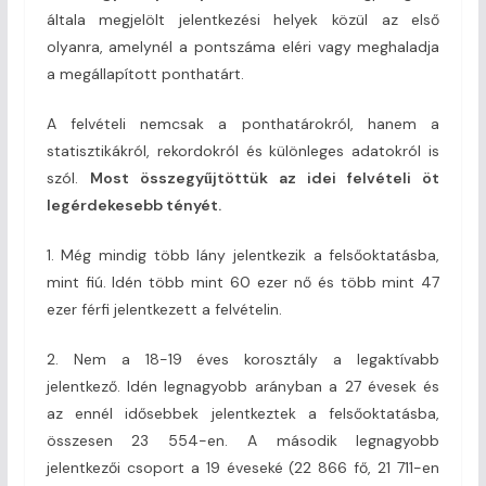
általa megjelölt jelentkezési helyek közül az első
olyanra, amelynél a pontszáma eléri vagy meghaladja
a megállapított ponthatárt.
A felvételi nemcsak a ponthatárokról, hanem a
statisztikákról, rekordokról és különleges adatokról is
szól.
Most összegyűjtöttük az idei felvételi öt
legérdekesebb tényét.
1. Még mindig több lány jelentkezik a felsőoktatásba,
mint fiú. Idén több mint 60 ezer nő és több mint 47
ezer férfi jelentkezett a felvételin.
2. Nem a 18-19 éves korosztály a legaktívabb
jelentkező. Idén legnagyobb arányban a 27 évesek és
az ennél idősebbek jelentkeztek a felsőoktatásba,
összesen 23 554-en. A második legnagyobb
jelentkezői csoport a 19 éveseké (22 866 fő, 21 711-en