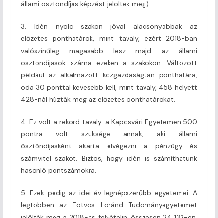
állami ösztöndíjas képzést jelöltek meg).
3. Idén nyolc szakon jóval alacsonyabbak az
előzetes ponthatárok, mint tavaly, ezért 2018-ban
valószínűleg magasabb lesz majd az állami
ösztöndíjasok száma ezeken a szakokon. Változott
például az alkalmazott közgazdaságtan ponthatára,
oda 30 ponttal kevesebb kell, mint tavaly, 458 helyett
428-nál húzták meg az előzetes ponthatárokat.
4. Ez volt a rekord tavaly: a Kaposvári Egyetemen 500
pontra volt szüksége annak, aki állami
ösztöndíjasként akarta elvégezni a pénzügy és
számvitel szakot. Biztos, hogy idén is számíthatunk
hasonló pontszámokra.
5. Ezek pedig az idei év legnépszerűbb egyetemei. A
legtöbben az Eötvös Loránd Tudományegyetemet
jelölték meg a 2018-as felvételin, összesen 24 132-en.