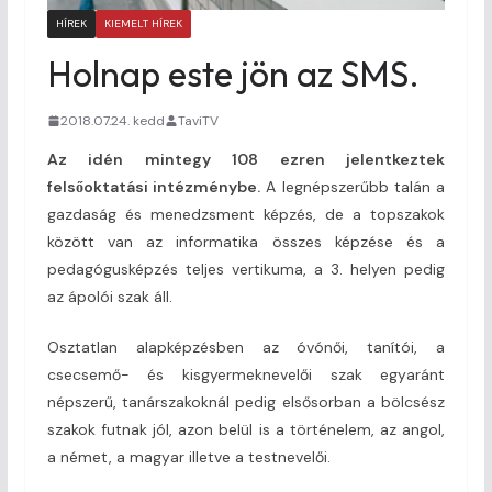
HÍREK
KIEMELT HÍREK
Holnap este jön az SMS.
2018.07.24. kedd
TaviTV
Az idén mintegy 108 ezren jelentkeztek
felsőoktatási intézménybe.
A legnépszerűbb talán a
gazdaság és menedzsment képzés, de a topszakok
között van az informatika összes képzése és a
pedagógusképzés teljes vertikuma, a 3. helyen pedig
az ápolói szak áll.
Osztatlan alapképzésben az óvónői, tanítói, a
csecsemő- és kisgyermeknevelői szak egyaránt
népszerű, tanárszakoknál pedig elsősorban a bölcsész
szakok futnak jól, azon belül is a történelem, az angol,
a német, a magyar illetve a testnevelői.