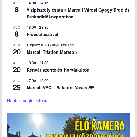
14:00
-
14:15
AUG
8
Vizipisztoly csata a Marcali Városi Gyógyfürdő és
Szabadidőközpontban
18:00
-
23:30
AUG
8
Fröccsfesztivál
augusztus 20
-
augusztus 23
AUG
20
Marcali Triatlon Maraton
10:30
-
11:30
AUG
20
Kenyér szentelés Horvátkúton
17:00
-
19:00
AUG
29
Marcali VFC – Balatoni Vasas SE
Naptár megtekintése