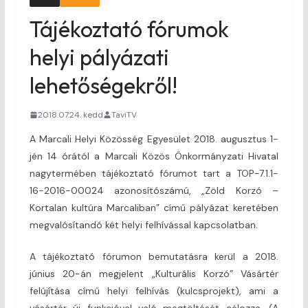
Tájékoztató fórumok
helyi pályázati
lehetőségekről!
2018.07.24. kedd
TaviTV
A Marcali Helyi Közösség Egyesület 2018. augusztus 1-
jén 14 órától a Marcali Közös Önkormányzati Hivatal
nagytermében tájékoztató fórumot tart a TOP-7.1.1-
16-2016-00024 azonosítószámú, „Zöld Korzó –
Kortalan kultúra Marcaliban” című pályázat keretében
megvalósítandó két helyi felhívással kapcsolatban.
A tájékoztató fórumon bemutatásra kerül a 2018.
június 20-án megjelent „Kulturális Korzó” Vásártér
felújítása című helyi felhívás (kulcsprojekt), ami a
vásártér új funkcióval való megtöltését célozza. (A