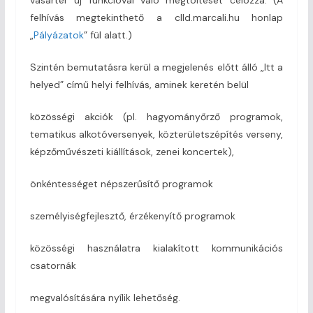
felhívás megtekinthető a clld.marcali.hu honlap
„
Pályázatok
” fül alatt.)
Szintén bemutatásra kerül a megjelenés előtt álló „Itt a
helyed” című helyi felhívás, aminek keretén belül
közösségi akciók (pl. hagyományőrző programok,
tematikus alkotóversenyek, közterületszépítés verseny,
képzőművészeti kiállítások, zenei koncertek),
önkéntességet népszerűsítő programok
személyiségfejlesztő, érzékenyítő programok
közösségi használatra kialakított kommunikációs
csatornák
megvalósítására nyílik lehetőség.