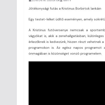
2018.08.16. csütörtök
TaviTV
Jótékonysági futás a Kristinus Borbirtok lankáin
Egy testet-lelket üdítő eseményen, amely sokrét
A Kristinus futóversenye nemcsak a sportemb
vágyókat is, akik a zenehallgatásban, különleges
érkezőknek is kedvezünk, hiszen részt vehetnek 
programokon is. Az egész napos programot a 
önmagában is közönséget vonzó programelem.