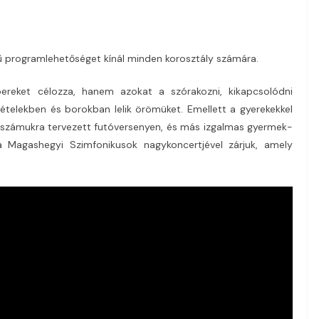
ű programlehetőséget kínál minden korosztály számára.
ereket célozza, hanem azokat a szórakozni, kikapcsolódni
 ételekben és borokban lelik örömüket. Emellett a gyerekekkel
a számukra tervezett futóversenyen, és más izgalmas gyermek-
Magashegyi Szimfonikusok nagykoncertjével zárjuk, amely