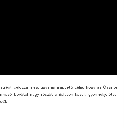
ssülést célozza meg, ugyanis alapvető célja, hogy az Őszinte
mazó bevétel nagy részét a Balaton közeli, gyermekjóléttel
ezők.