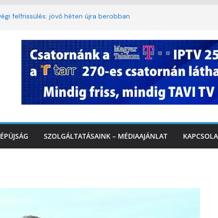
égi felfrissülés: jövő héten újra berobban
korlátozás a Rákóczi utcában a hétvégi
t
3. kerület TVE csapatát fogadta a
Ó
te a tűzoltók dolgát Marcalinál
onságos közlekedésért, elektromos
ÉPÚJSÁG
SZOLGÁLTATÁSAINK – MÉDIAAJÁNLAT
KAPCSOLA