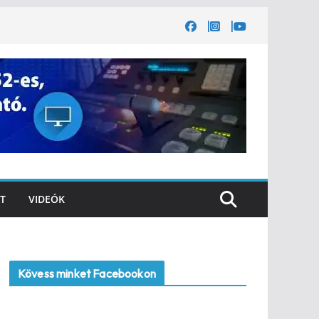
T
VIDEÓK
Kövess minket Facebookon