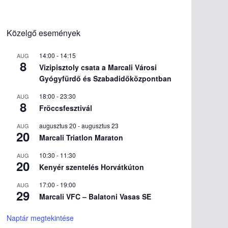
Közelgő események
14:00
-
14:15
AUG
8
Vizipisztoly csata a Marcali Városi
Gyógyfürdő és Szabadidőközpontban
18:00
-
23:30
AUG
8
Fröccsfesztivál
augusztus 20
-
augusztus 23
AUG
20
Marcali Triatlon Maraton
10:30
-
11:30
AUG
20
Kenyér szentelés Horvátkúton
17:00
-
19:00
AUG
29
Marcali VFC – Balatoni Vasas SE
Naptár megtekintése