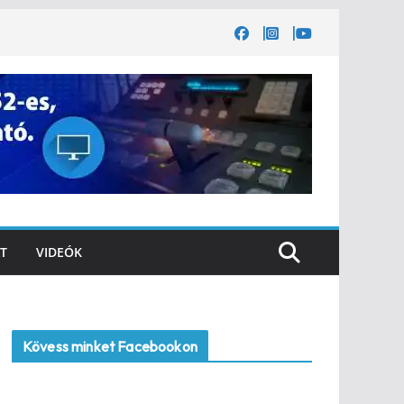
T
VIDEÓK
Kövess minket Facebookon