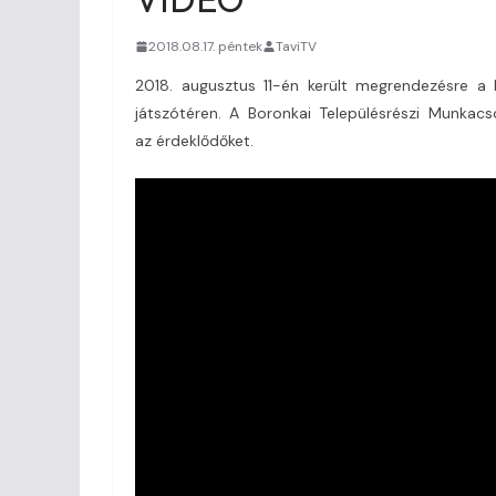
2018.08.17. péntek
TaviTV
2018. augusztus 11-én került megrendezésre a 
játszótéren. A Boronkai Településrészi Munkacs
az érdeklődőket.