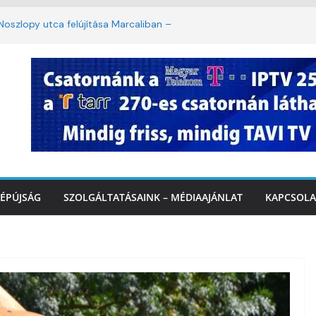
oszlopy utca felújítása Marcaliban –
szombattól másodfokú lesz a hőségriasztás
ulában: lakossági felháborodást váltott ki a
llyazás Marcaliban – VIDEÓ
k a Balatonnál – az első félidő végén
Marcalinál
ÉPÚJSÁG
SZOLGÁLTATÁSAINK – MÉDIAAJÁNLAT
KAPCSOLA