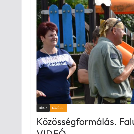
HÍREK
KÖZÉLET
Közösségformálás. Fal
VIDEÓ