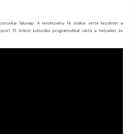
boronkai falunap. A rendezvény 14 órákor vette kezdetét a
oport 15 órától kulturális programokkal várta a helyieket és