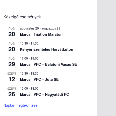
Közelgő események
augusztus 20
-
augusztus 23
AUG
20
Marcali Triatlon Maraton
10:30
-
11:30
AUG
20
Kenyér szentelés Horvátkúton
17:00
-
19:00
AUG
29
Marcali VFC – Balatoni Vasas SE
16:30
-
18:30
SZEPT
12
Marcali VFC – Juta SE
16:00
-
18:00
SZEPT
26
Marcali VFC – Nagyatádi FC
Naptár megtekintése