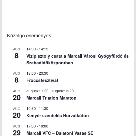
Közelgő események
14:00
-
14:15
AUG
8
Vizipisztoly csata a Marcali Városi Gyógyfürdő és
Szabadidőközpontban
18:00
-
23:30
AUG
8
Fröccsfesztivál
augusztus 20
-
augusztus 23
AUG
20
Marcali Triatlon Maraton
10:30
-
11:30
AUG
20
Kenyér szentelés Horvátkúton
17:00
-
19:00
AUG
29
Marcali VFC – Balatoni Vasas SE