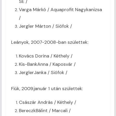
SE /
Varga Márkó / Aquaprofit Nagykanizsa
/
Jergler Márton / Siófok /
Leányok, 2007-2008-ban születtek:
Kovács Dorina / Kéthely /
Kis-BankAnna / Kaposvár /
JerglerJanka / Siófok /
Fiúk, 2009.január 1 után születtek:
Császár András / Kéthely /
BereczkBálint / Marcali /