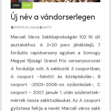
HÍREK
SPORT
Új név a vándorserlegen
2018.10.24. szerda
TaviTV
Marcali Város Sakkbajnokságán 102 fő ült
asztalokhoz. A 2×20 perc játékidejű, 7
fordulós rapidverseny egyben a Somogy
Megyei Ifjúsági Grand Prix versenysorozat
4. fordulója volt. A sakkozók 3 csoportban,
A csoport –felnőtt és középiskolás-, B
csoport -2003-2006-os születésűek-, C
csoport – 2007. január 1. után születettek-
mérték össze sakktudásukat. Az A csoport
győztese felírja a nevét Marcali város sakk