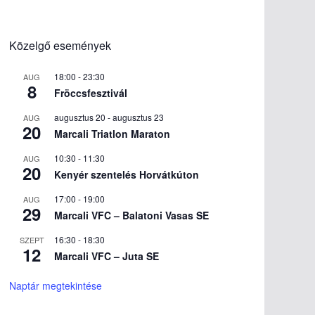
Közelgő események
18:00
-
23:30
AUG
8
Fröccsfesztivál
augusztus 20
-
augusztus 23
AUG
20
Marcali Triatlon Maraton
10:30
-
11:30
AUG
20
Kenyér szentelés Horvátkúton
17:00
-
19:00
AUG
29
Marcali VFC – Balatoni Vasas SE
16:30
-
18:30
SZEPT
12
Marcali VFC – Juta SE
Naptár megtekintése