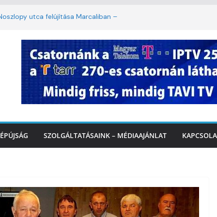
oszlopy utca felújítása Marcaliban –
szombattól másodfokú lesz a hőségriasztás
ulában: lakossági felháborodást váltott ki a
llyazás Marcaliban – VIDEÓ
 a Balatonnál – az első félidő végén
Marcalinál
ÉPÚJSÁG
SZOLGÁLTATÁSAINK – MÉDIAAJÁNLAT
KAPCSOLA