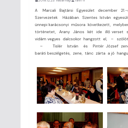
2018.12.23. vasárnap
TaviTV
A Marcali Bajtársi Egyesület december 21.-
Szervezetek Házában. Szentes István egye
ünnepi karácsonyi műsora következett, melybe
történetet, Arany János két ide illő verse
vidám vegyes dalcsokor hangzott el, – szólót 
– Tislér István és Pintér József zenei
baráti beszélgetés, zene, tánc zárta a jó hangu