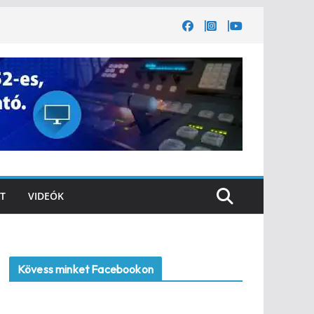
T
VIDEÓK
Kövess minket Facebookon