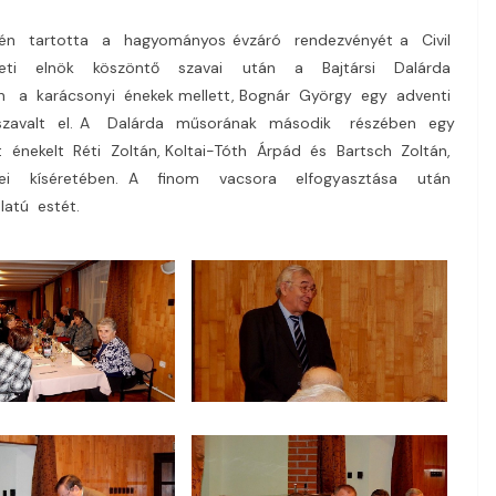
én tartotta a hagyományos évzáró rendezvényét a Civil
sületi elnök köszöntő szavai után a Bajtársi Dalárda
n a karácsonyi énekek mellett, Bognár György egy adventi
t szavalt el. A Dalárda műsorának második részében egy
énekelt Réti Zoltán, Koltai-Tóth Árpád és Bartsch Zoltán,
 kíséretében. A finom vacsora elfogyasztása után
latú estét.