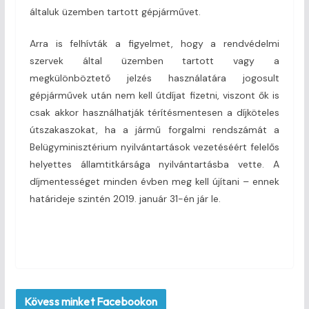
általuk üzemben tartott gépjárművet.
Arra is felhívták a figyelmet, hogy a rendvédelmi
szervek által üzemben tartott vagy a
megkülönböztető jelzés használatára jogosult
gépjárművek után nem kell útdíjat fizetni, viszont ők is
csak akkor használhatják térítésmentesen a díjköteles
útszakaszokat, ha a jármű forgalmi rendszámát a
Belügyminisztérium nyilvántartások vezetéséért felelős
helyettes államtitkársága nyilvántartásba vette. A
díjmentességet minden évben meg kell újítani – ennek
határideje szintén 2019. január 31-én jár le.
Kövess minket Facebookon