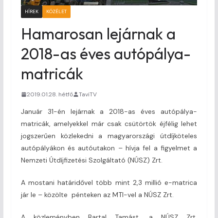
HÍREK
KÖZÉLET
Hamarosan lejárnak a
2018-as éves autópálya-
matricák
2019.01.28. hétfő
TaviTV
Január 31-én lejárnak a 2018-as éves autópálya-
matricák, amelyekkel már csak csütörtök éjfélig lehet
jogszerűen közlekedni a magyarországi útdíjköteles
autópályákon és autóutakon – hívja fel a figyelmet a
Nemzeti Útdíjfizetési Szolgáltató (NÚSZ) Zrt.
A mostani határidővel több mint 2,3 millió e-matrica
jár le – közölte pénteken az MTI-vel a NÚSZ Zrt.
A közleményben Bartal Tamást, a NÚSZ Zrt.