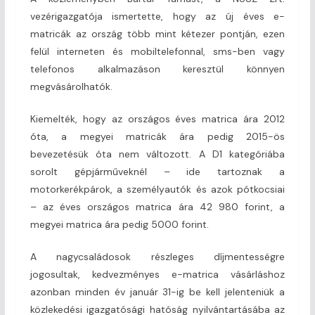
vezérigazgatója ismertette, hogy az új éves e-
matricák az ország több mint kétezer pontján, ezen
felül interneten és mobiltelefonnal, sms-ben vagy
telefonos alkalmazáson keresztül könnyen
megvásárolhatók.
Kiemelték, hogy az országos éves matrica ára 2012
óta, a megyei matricák ára pedig 2015-ös
bevezetésük óta nem változott. A D1 kategóriába
sorolt gépjárműveknél – ide tartoznak a
motorkerékpárok, a személyautók és azok pótkocsiai
– az éves országos matrica ára 42 980 forint, a
megyei matrica ára pedig 5000 forint.
A nagycsaládosok részleges díjmentességre
jogosultak, kedvezményes e-matrica vásárláshoz
azonban minden év január 31-ig be kell jelenteniük a
közlekedési igazgatósági hatóság nyilvántartásába az