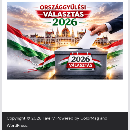
Copyright © 2026
TaviTV
. Powered by
ColorMag
and
WordPress
.