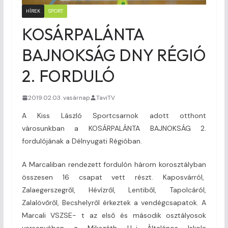
HÍREK
SPORT
KOSÁRPALÁNTA
BAJNOKSÁG DNY RÉGIÓ
2. FORDULÓ
2019.02.03. vasárnap
TaviTV
A Kiss László Sportcsarnok adott otthont
városunkban a KOSÁRPALÁNTA BAJNOKSÁG 2.
fordulójának a Délnyugati Régióban.
A Marcaliban rendezett fordulón három korosztályban
összesen 16 csapat vett részt. Kaposvárról,
Zalaegerszegről, Hévízről, Lentiből, Tapolcáról,
Zalalövőről, Becshelyről érkeztek a vendégcsapatok. A
Marcali VSZSE- t az első és második osztályosok
versenyében a Mikszáth U-i Általános Iskola