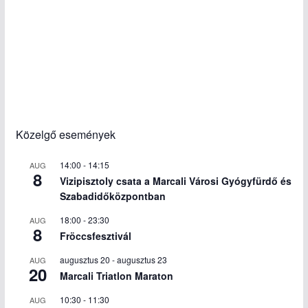
Közelgő események
14:00
-
14:15
AUG
8
Vizipisztoly csata a Marcali Városi Gyógyfürdő és
Szabadidőközpontban
18:00
-
23:30
AUG
8
Fröccsfesztivál
augusztus 20
-
augusztus 23
AUG
20
Marcali Triatlon Maraton
10:30
-
11:30
AUG