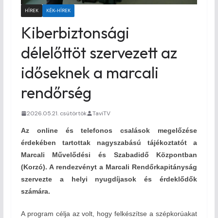
HÍREK
KÉK-HÍREK
Kiberbiztonsági
délelőttöt szervezett az
időseknek a marcali
rendőrség
2026.05.21. csütörtök
TaviTV
Az online és telefonos csalások megelőzése
érdekében tartottak nagyszabású tájékoztatót a
Marcali Művelődési és Szabadidő Központban
(Korzó). A rendezvényt a Marcali Rendőrkapitányság
szervezte a helyi nyugdíjasok és érdeklődők
számára.
A program célja az volt, hogy felkészítse a szépkorúakat