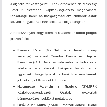
a digitális tér veszélyeire. Ennek érdekében dr. Maleczky
Péter r. alezredes, kapitányságvezető meghívására
rendőrségi, banki és közigazgatási szakemberek adtak
közvetlen, gyakorlati tanácsokat a hallgatóságnak.
A rendezvényen négy elismert szakember tartott pörgős
prezentációt:
Kovács Péter
(MagNet Bank bankbiztonsági
vezetője), valamint
Csonka Bence
és
Bajkov
Krisztina
(OTP Bank) az internetes bankolás és a
telefonos adathalászat trükkjeire hívták fel a
figyelmet. Hangsúlyozták: a bankok sosem kérnek
jelszót vagy PIN-kódot telefonon.
Harangozó Valentin r. fhadgy.
(SVMRFK
Közlekedésrendészeti Osztály) gyakorlati
bűnmegelőzési példákat mutatott be.
Biró-Bauer Anika
(SVMKH Marcali Járási Hivatal