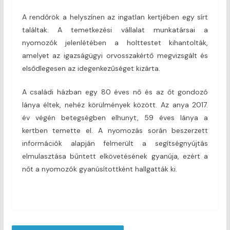
A rendőrök a helyszínen az ingatlan kertjében egy sírt
találtak. A temetkezési vállalat munkatársai a
nyomozók jelenlétében a holttestet kihantolták,
amelyet az igazságügyi orvosszakértő megvizsgált és
elsődlegesen az idegenkezűséget kizárta.
A családi házban egy 80 éves nő és az őt gondozó
lánya éltek, nehéz körülmények között. Az anya 2017.
év végén betegségben elhunyt, 59 éves lánya a
kertben temette el. A nyomozás során beszerzett
információk alapján felmerült a segítségnyújtás
elmulasztása bűntett elkövetésének gyanúja, ezért a
nőt a nyomozók gyanúsítottként hallgatták ki.