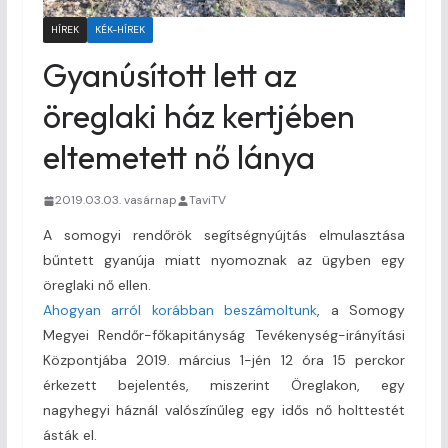
HÍREK
KÉK-HÍREK
Gyanúsított lett az
öreglaki ház kertjében
eltemetett nő lánya
2019.03.03. vasárnap
TaviTV
A somogyi rendőrök segítségnyújtás elmulasztása
bűntett gyanúja miatt nyomoznak az ügyben egy
öreglaki nő ellen.
Ahogyan arról korábban beszámoltunk
, a Somogy
Megyei Rendőr-főkapitányság Tevékenység-irányítási
Központjába 2019. március 1-jén 12 óra 15 perckor
érkezett bejelentés, miszerint Öreglakon, egy
nagyhegyi háznál valószínűleg egy idős nő holttestét
ásták el.