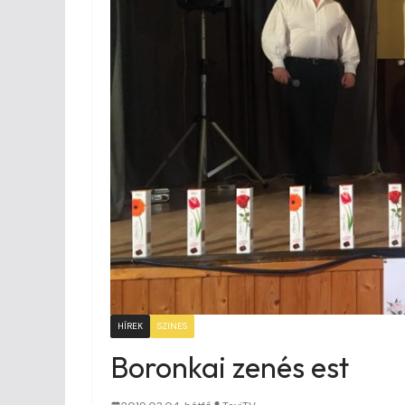
HÍREK
SZINES
Boronkai zenés est