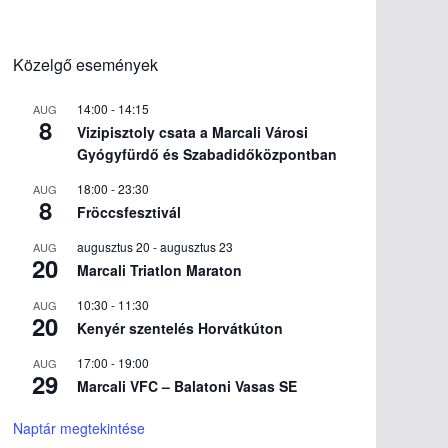
Közelgő események
14:00
-
14:15
AUG
8
Vizipisztoly csata a Marcali Városi
Gyógyfürdő és Szabadidőközpontban
18:00
-
23:30
AUG
8
Fröccsfesztivál
augusztus 20
-
augusztus 23
AUG
20
Marcali Triatlon Maraton
10:30
-
11:30
AUG
20
Kenyér szentelés Horvátkúton
17:00
-
19:00
AUG
29
Marcali VFC – Balatoni Vasas SE
Naptár megtekintése