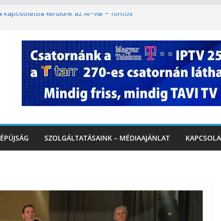
ha kapcsolatba kerülünk az AI-val – fontos
iztonságos közlekedésért, elektromos
étvégi felfrissülés: jövő héten újra berobban
stai szolgáltatásnyújtás a hőségriadó alatt
 Marcali Városi Gyógyfürdő és
ntban
ÉPÚJSÁG
SZOLGÁLTATÁSAINK – MÉDIAAJÁNLAT
KAPCSOLA