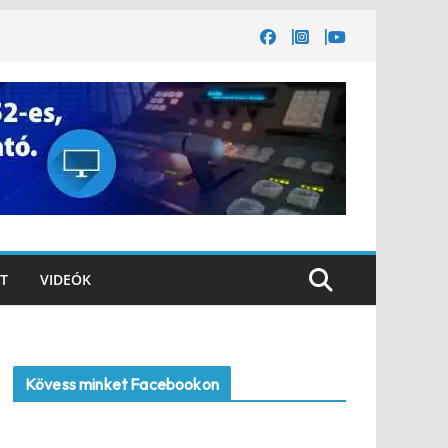
T
VIDEÓK
Kövess minket Facebookon