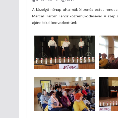
2019.03.04. hétfő
TaviTV
A közelgő nőnap alkalmából zenés estet rendez
Marcali Három Tenor közreműködésével. A szép 
ajándékkal kedveskedtünk.