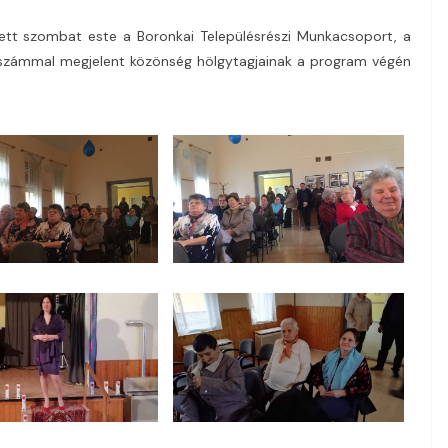
ett szombat este a Boronkai Településrészi Munkacsoport, a
számmal megjelent közönség hölgytagjainak a program végén