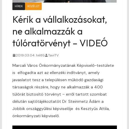
HÍREK
KÖZÉLET
Kérik a vállalkozásokat,
ne alkalmazzák a
túlóratörvényt – VIDEÓ
2019.03.04. hétfő
TaviTV
Marcali Város Önkormányzatának Képviselő-testülete
is elfogadta azt az ellenzéki indítványt, amely
javaslatot tesz a településen működő gazdasági
társaságok részére, hogy ne alkalmazzák a 400
túlórát biztosító törvényt – erről tartott szombat
délután sajtótájékoztatót Dr. Steinmetz Ádám a
Jobbik országgyűlési képviselője és Kesztyűs Attila,
önkormányzati képviselő.