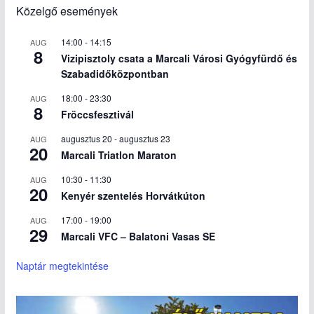
Közelgő események
14:00
-
14:15
AUG
8
Vizipisztoly csata a Marcali Városi Gyógyfürdő és
Szabadidőközpontban
18:00
-
23:30
AUG
8
Fröccsfesztivál
augusztus 20
-
augusztus 23
AUG
20
Marcali Triatlon Maraton
10:30
-
11:30
AUG
20
Kenyér szentelés Horvátkúton
17:00
-
19:00
AUG
29
Marcali VFC – Balatoni Vasas SE
Naptár megtekintése