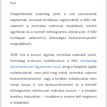
hoz.
Felajánlásokat kizárólag azok a civil szervezetek
kaphatnak, amelyek korábban regisztráltak a NAV-nál,
valamint a technikai számmal rendelkező, bevett
egyházak és a kiemelt költségvetési előirányzat. A NAV
honlapján valamennyi lehetséges kedvezményezett
megtalálható.
2018 óta a bevett egyház technikai számára szóló,
formailag érvényes nyilatkozatot a NAV
mindaddig
automatikusan figyelembe veszi
, amíg a felajánló újabb
nyilatkozattal nem jelöl meg másik technikai számos
kedvezményezettet, vagy a korábbi nyilatkozatát nem
vonja vissza. A civil kedvezményezett és a kiemelt
költségvetési előirányzat számára viszont – a korábbi
évekhez hasonlóan – továbbra is évente kell megtenni
a felajánlást.