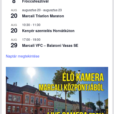
8
Fröccsfesztivál
augusztus 20
-
augusztus 23
AUG
20
Marcali Triatlon Maraton
10:30
-
11:30
AUG
20
Kenyér szentelés Horvátkúton
17:00
-
19:00
AUG
29
Marcali VFC – Balatoni Vasas SE
Naptár megtekintése