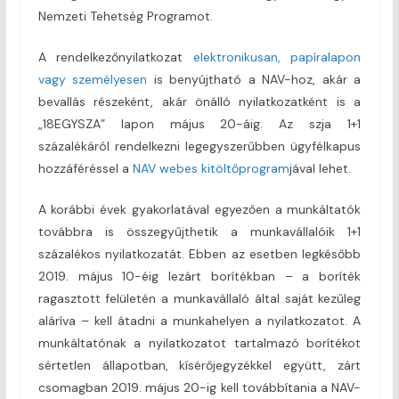
Nemzeti Tehetség Programot.
A rendelkezőnyilatkozat
elektronikusan, papíralapon
vagy személyesen
is benyújtható a NAV-hoz, akár a
bevallás részeként, akár önálló nyilatkozatként is a
„18EGYSZA” lapon május 20-áig. Az szja 1+1
százalékáról rendelkezni legegyszerűbben ügyfélkapus
hozzáféréssel a
NAV webes kitöltőprogram
jával lehet.
A korábbi évek gyakorlatával egyezően a munkáltatók
továbbra is összegyűjthetik a munkavállalóik 1+1
százalékos nyilatkozatát. Ebben az esetben legkésőbb
2019. május 10-éig lezárt borítékban – a boríték
ragasztott felületén a munkavállaló által saját kezűleg
aláríva – kell átadni a munkahelyen a nyilatkozatot. A
munkáltatónak a nyilatkozatot tartalmazó borítékot
sértetlen állapotban, kísérőjegyzékkel együtt, zárt
csomagban 2019. május 20-ig kell továbbítania a NAV-