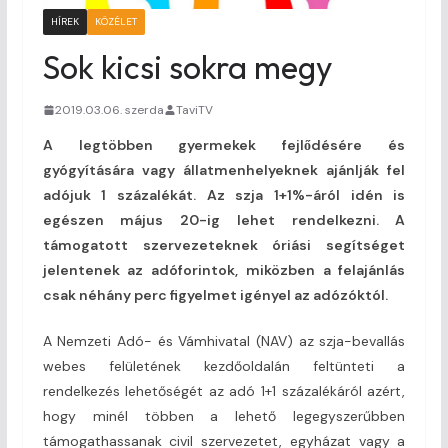
HÍREK
KÖZÉLET
Sok kicsi sokra megy
2019.03.06. szerda
TaviTV
A legtöbben gyermekek fejlődésére és
gyógyítására vagy állatmenhelyeknek ajánlják fel
adójuk 1 százalékát. Az szja 1+1%-áról idén is
egészen május 20-ig lehet rendelkezni. A
támogatott szervezeteknek óriási segítséget
jelentenek az adóforintok, miközben a felajánlás
csak néhány perc figyelmet igényel az adózóktól.
A Nemzeti Adó- és Vámhivatal (NAV) az szja-bevallás
webes felületének kezdőoldalán feltünteti a
rendelkezés lehetőségét az adó 1+1 százalékáról azért,
hogy minél többen a lehető legegyszerűbben
támogathassanak civil szervezetet, egyházat vagy a