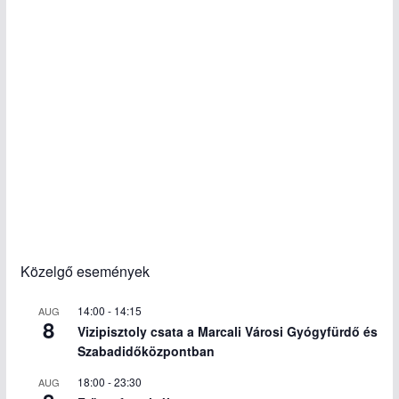
Közelgő események
14:00
-
14:15
AUG
8
Vizipisztoly csata a Marcali Városi Gyógyfürdő és
Szabadidőközpontban
18:00
-
23:30
AUG