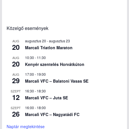
Közelgő események
augusztus 20
-
augusztus 23
AUG
20
Marcali Triatlon Maraton
10:30
-
11:30
AUG
20
Kenyér szentelés Horvátkúton
17:00
-
19:00
AUG
29
Marcali VFC – Balatoni Vasas SE
16:30
-
18:30
SZEPT
12
Marcali VFC – Juta SE
16:00
-
18:00
SZEPT
26
Marcali VFC – Nagyatádi FC
Naptár megtekintése