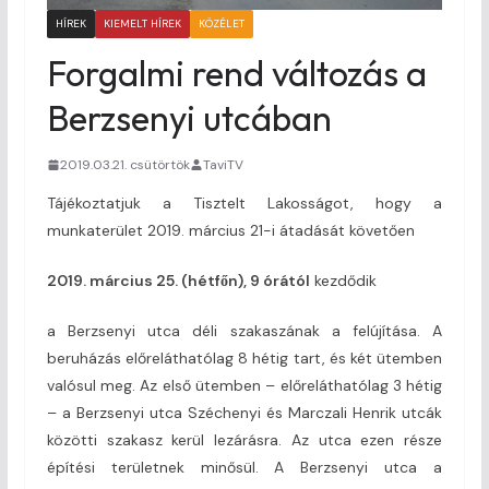
HÍREK
KIEMELT HÍREK
KÖZÉLET
Forgalmi rend változás a
Berzsenyi utcában
2019.03.21. csütörtök
TaviTV
Tájékoztatjuk a Tisztelt Lakosságot, hogy a
munkaterület 2019. március 21-i átadását követően
2019. március 25. (hétfőn), 9 órától
kezdődik
a Berzsenyi utca déli szakaszának a felújítása. A
beruházás előreláthatólag 8 hétig tart, és két ütemben
valósul meg. Az első ütemben – előreláthatólag 3 hétig
– a Berzsenyi utca Széchenyi és Marczali Henrik utcák
közötti szakasz kerül lezárásra. Az utca ezen része
építési területnek minősül. A Berzsenyi utca a