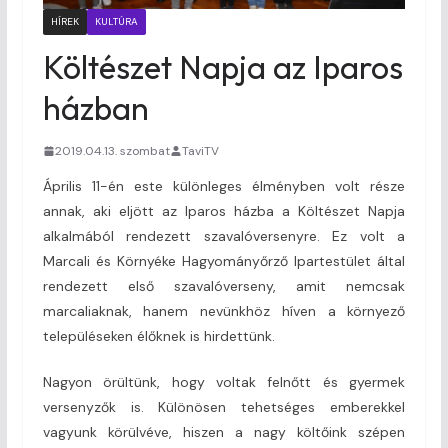
HÍREK
KULTÚRA
Költészet Napja az Iparos
házban
2019.04.13. szombat
TaviTV
Április 11-én este különleges élményben volt része
annak, aki eljött az Iparos házba a Költészet Napja
alkalmából rendezett szavalóversenyre. Ez volt a
Marcali és Környéke Hagyományőrző Ipartestület által
rendezett első szavalóverseny, amit nemcsak
marcaliaknak, hanem nevünkhöz híven a környező
településeken élőknek is hirdettünk.
Nagyon örültünk, hogy voltak felnőtt és gyermek
versenyzők is. Különösen tehetséges emberekkel
vagyunk körülvéve, hiszen a nagy költőink szépen