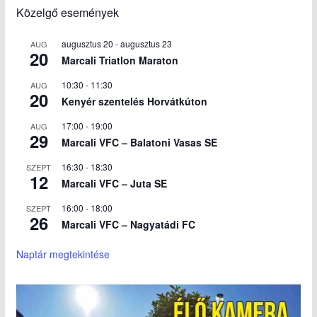
Közelgő események
augusztus 20
-
augusztus 23
AUG
20
Marcali Triatlon Maraton
10:30
-
11:30
AUG
20
Kenyér szentelés Horvátkúton
17:00
-
19:00
AUG
29
Marcali VFC – Balatoni Vasas SE
16:30
-
18:30
SZEPT
12
Marcali VFC – Juta SE
16:00
-
18:00
SZEPT
26
Marcali VFC – Nagyatádi FC
Naptár megtekintése