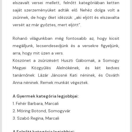
elszavalt versei mellett, felnőtt kategóriában ketten
saját szerzeményüket adták elő. Nehéz dolga volt a
zsűrinek, de hogy őket idézzük: „aki eljött és elszavalta
versét az már győztes, mert eljött”.
Rohanó világunkban még fontosabb az, hogy kicsit
megálljunk, lecsendesedjünk és a versekre figyeljünk,
arra, hogy mit üzen a vers.
Köszönet a zsűrizésért Huszti Gábornak, a Somogy
Megyei Közgyűlés Alelnökének, és két kedves
tanárnőnek: Lázár Jánosné Kati néninek, és Osváth
Anna néninek. Remek munkát végeztek.
A Gyermek kategória legjobbjai:
1. Fehér Barbara, Marcali
2. Móring Botond, Somogyvár
3. Szabó Regina, Marcali
A Felnőtt kategória legjobbjai: