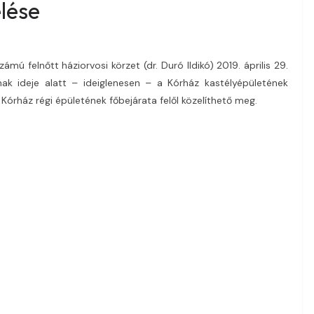
elése
mú felnőtt háziorvosi körzet (dr. Duró Ildikó) 2019. április 29.
inak ideje alatt – ideiglenesen – a Kórház kastélyépületének
 Kórház régi épületének főbejárata felől közelíthető meg.