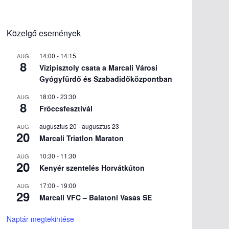
Közelgő események
14:00
-
14:15
AUG
8
Vizipisztoly csata a Marcali Városi
Gyógyfürdő és Szabadidőközpontban
18:00
-
23:30
AUG
8
Fröccsfesztivál
augusztus 20
-
augusztus 23
AUG
20
Marcali Triatlon Maraton
10:30
-
11:30
AUG
20
Kenyér szentelés Horvátkúton
17:00
-
19:00
AUG
29
Marcali VFC – Balatoni Vasas SE
Naptár megtekintése