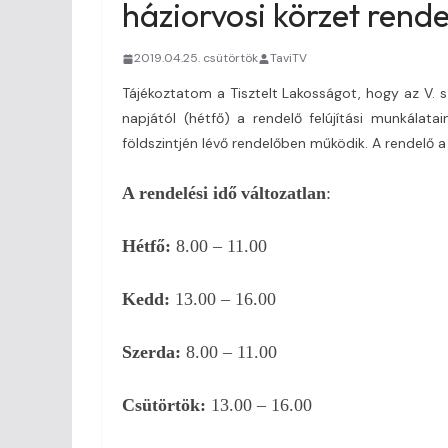
háziorvosi körzet rend
2019.04.25. csütörtök
TaviTV
Tájékoztatom a Tisztelt Lakosságot, hogy az V. szá
napjától (hétfő) a rendelő felújítási munkálata
földszintjén lévő rendelőben működik. A rendelő a
A
rendelési idő
változatlan
:
Hétfő:
8.00 – 11.00
Kedd:
13.00 – 16.00
Szerda:
8.00 – 11.00
Csütörtök:
13.00 – 16.00