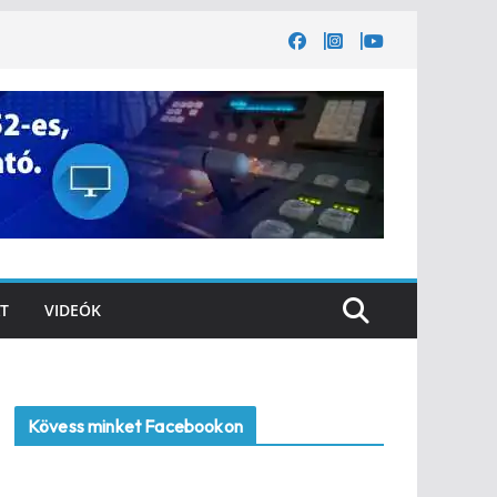
T
VIDEÓK
Kövess minket Facebookon