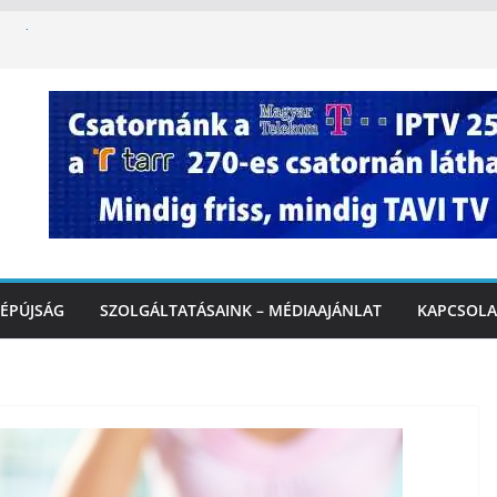
ha kapcsolatba kerülünk az AI-val – fontos
iztonságos közlekedésért, elektromos
étvégi felfrissülés: jövő héten újra berobban
stai szolgáltatásnyújtás a hőségriadó alatt
 Marcali Városi Gyógyfürdő és
ntban
ÉPÚJSÁG
SZOLGÁLTATÁSAINK – MÉDIAAJÁNLAT
KAPCSOLA