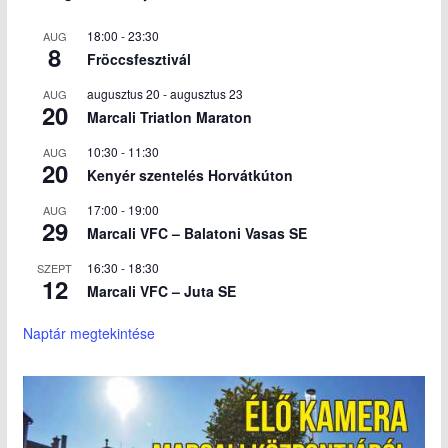
18:00
-
23:30
AUG
8
Fröccsfesztivál
augusztus 20
-
augusztus 23
AUG
20
Marcali Triatlon Maraton
10:30
-
11:30
AUG
20
Kenyér szentelés Horvátkúton
17:00
-
19:00
AUG
29
Marcali VFC – Balatoni Vasas SE
16:30
-
18:30
SZEPT
12
Marcali VFC – Juta SE
Naptár megtekintése