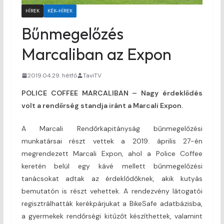
HÍREK
KÉK-HÍREK
Bűnmegelőzés
Marcaliban az Expon
2019.04.29. hétfő
TaviTV
POLICE COFFEE MARCALIBAN – Nagy érdeklődés
volt a rendőrség standja iránt a Marcali Expon.
A Marcali Rendőrkapitányság bűnmegelőzési
munkatársai részt vettek a 2019. április 27-én
megrendezett Marcali Expon, ahol a Police Coffee
keretén belül egy kávé mellett bűnmegelőzési
tanácsokat adtak az érdeklődőknek, akik kutyás
bemutatón is részt vehettek. A rendezvény látogatói
regisztrálhatták kerékpárjukat a BikeSafe adatbázisba,
a gyermekek rendőrségi kitűzőt készíthettek, valamint