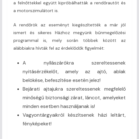
a felnőttekkel együtt kipróbálhatták a rendőrautót és
a motorszimulátort is.
A rendőrök az eseményt kiegészítették a már jól
ismert és sikeres Házhoz megyünk bűnmegelőzési
programmal is, mely során többek között az
alábbiakra hívták fel az érdeklődők figyelmét:
A nyílászárókra szereltessenek
nyitásérzékelőt, amely az ajtó, ablak
belökése, befeszítése esetén jelez!
Bejárati ajtajukra szereltessenek megfelelő
minőségű biztonsági zárat, láncot, amelyeket
minden esetben használjanak is!
Vagyontárgyaikról készítsenek házi leltárt,
fényképeket!