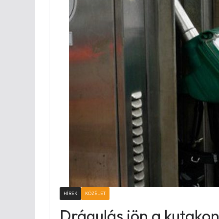
HÍREK
KÖZÉLET
Drágulás jön a kutako