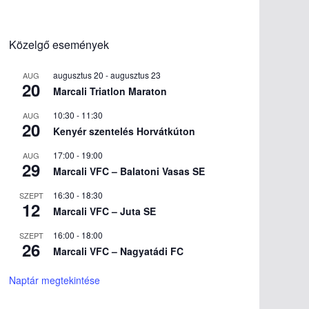
Közelgő események
augusztus 20
-
augusztus 23
AUG
20
Marcali Triatlon Maraton
10:30
-
11:30
AUG
20
Kenyér szentelés Horvátkúton
17:00
-
19:00
AUG
29
Marcali VFC – Balatoni Vasas SE
16:30
-
18:30
SZEPT
12
Marcali VFC – Juta SE
16:00
-
18:00
SZEPT
26
Marcali VFC – Nagyatádi FC
Naptár megtekintése