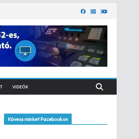
T
VIDEÓK
Kövess minket Facebookon