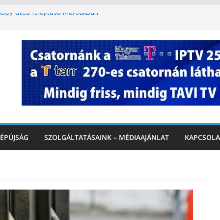
py utca felújítása Marcaliban –
battól másodfokú lesz a hőségriasztás
n: lakossági felháborodást váltott ki a
ás Marcaliban – VIDEÓ
alatonnál – az első félidő végén
alinál
ÉPÚJSÁG
SZOLGÁLTATÁSAINK – MÉDIAAJÁNLAT
KAPCSOLA