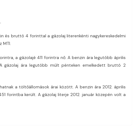
.
in és bruttó 4 forinttal a gázolaj literenkénti nagykereskedelmi
z MTI.
rintra, a gázolajé 411 forintra nő. A benzin ára legutóbb április
. A gázolaj ára legutóbb múlt pénteken emelkedett bruttó 2
atnak a töltőállomások árai között. A benzin ára 2012. április
51 forintba került. A gázolaj literje 2012. január közepén volt a