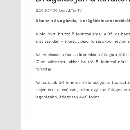
2019.04.30. kedd
TaviTV
A benzin és a gázolaj is drágább lesz szerdától
A Mol Nyrt. bruttó 5 forinttal emeli a 95-ös benz
árát szerdán – értesült piaci forrásokból hétfőn a
Az emeléssel a benzin literenkénti átlagára 405 fo
17-én változott, akkor bruttó 5 forinttal nőtt
forinttal.
Az autósok 50 forintos különbséget is tapasztalh
elején érte el csúcsát, akkor egy liter átlagosan 4
legdrágább, átlagosan 449 forint.