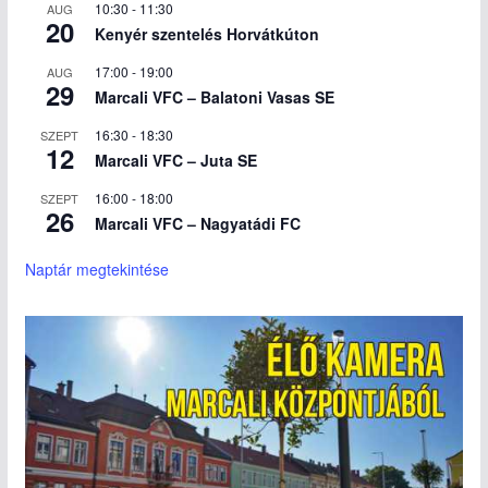
10:30
-
11:30
AUG
20
Kenyér szentelés Horvátkúton
17:00
-
19:00
AUG
29
Marcali VFC – Balatoni Vasas SE
16:30
-
18:30
SZEPT
12
Marcali VFC – Juta SE
16:00
-
18:00
SZEPT
26
Marcali VFC – Nagyatádi FC
Naptár megtekintése