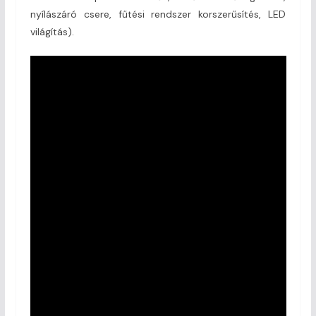
nyílászáró csere, fűtési rendszer korszerűsítés, LED
világítás).