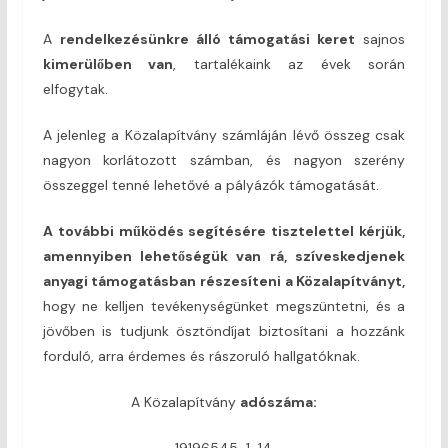
A
rendelkezésünkre álló támogatási keret
sajnos
kimerülőben van
, tartalékaink az évek során
elfogytak.
A jelenleg a Közalapítvány számláján lévő összeg csak
nagyon korlátozott számban, és nagyon szerény
összeggel tenné lehetővé a pályázók támogatását.
A további működés segítésére tisztelettel kérjük,
amennyiben lehetőségük van rá, szíveskedjenek
anyagi támogatásban részesíteni a Közalapítványt,
hogy ne kelljen tevékenységünket megszüntetni, és a
jövőben is tudjunk ösztöndíjat biztosítani a hozzánk
forduló, arra érdemes és rászoruló hallgatóknak.
A Közalapítvány
adószáma:
19196545-1-14