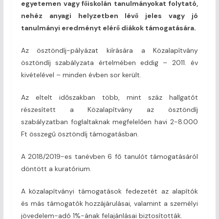
egyetemen vagy főiskolán tanulmányokat folytató,
nehéz anyagi helyzetben lévő jeles vagy jó
tanulmányi eredményt elérő diákok támogatására.
Az ösztöndíj-pályázat kiírására a Közalapítvány
ösztöndíj szabályzata értelmében eddig – 2011. év
kivételével – minden évben sor került.
Az eltelt időszakban több, mint száz hallgatót
részesített a Közalapítvány az ösztöndíj
szabályzatban foglaltaknak megfelelően havi 2-8.000
Ft összegű ösztöndíj támogatásban.
A 2018/2019-es tanévben 6 fő tanulót támogatásáról
döntött a kuratórium.
A közalapítványi támogatások fedezetét az alapítók
és más támogatók hozzájárulásai, valamint a személyi
jövedelem-adó 1%-ának felajánlásai biztosították.