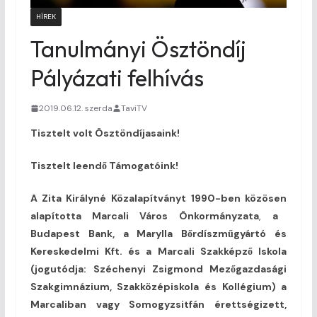
HÍREK
Tanulmányi Ösztöndíj
Pályázati felhívás
2019.06.12. szerda
TaviTV
Tisztelt volt Ösztöndíjasaink!
Tisztelt leendő Támogatóink!
A Zita Királyné Közalapítványt
1990-ben közösen
alapította Marcali Város Önkormányzata
,
a
Budapest Bank, a Marylla Bőrdíszműgyártó és
Kereskedelmi Kft. és a Marcali Szakképző Iskola
(jogutódja:
Széchenyi Zsigmond Mezőgazdasági
Szakgimnázium, Szakközépiskola és Kollégium) a
Marcaliban
vagy Somogyzsitfán érettségizett,