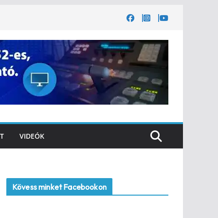
T
VIDEÓK
Kövess minket Facebookon