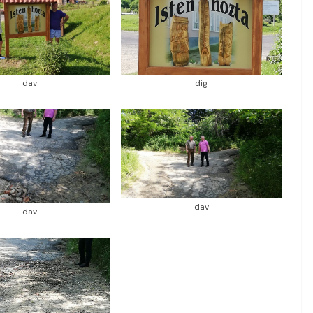
dav
dig
dav
dav