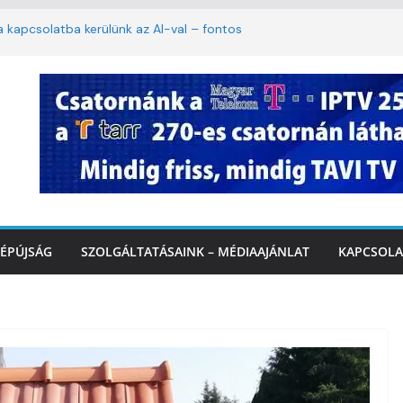
ha kapcsolatba kerülünk az AI-val – fontos
iztonságos közlekedésért, elektromos
étvégi felfrissülés: jövő héten újra berobban
stai szolgáltatásnyújtás a hőségriadó alatt
 Marcali Városi Gyógyfürdő és
ntban
ÉPÚJSÁG
SZOLGÁLTATÁSAINK – MÉDIAAJÁNLAT
KAPCSOLA