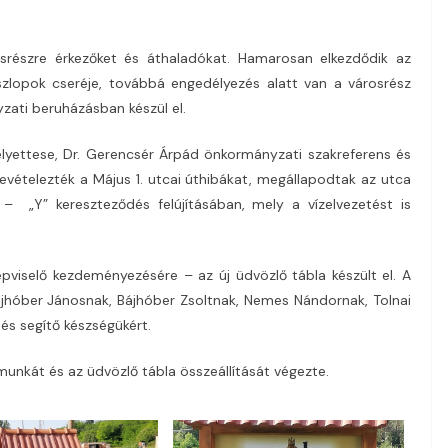
ésrészre érkezőket és áthaladókat. Hamarosan elkezdődik az
zlopok cseréje, továbbá engedélyezés alatt van a városrész
zati beruházásban készül el.
lyettese, Dr. Gerencsér Árpád önkormányzati szakreferens és
vételezték a Május 1. utcai úthibákat, megállapodtak az utca
– „Y” kereszteződés felújításában, mely a vízelvezetést is
viselő kezdeményezésére – az új üdvözlő tábla készült el. A
jhóber Jánosnak, Bájhóber Zsoltnak, Nemes Nándornak, Tolnai
és segítő készségükért.
 munkát és az üdvözlő tábla összeállítását végezte.