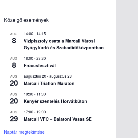
Közelgő események
14:00
-
14:15
AUG
8
Vizipisztoly csata a Marcali Városi
Gyógyfürdő és Szabadidőközpontban
18:00
-
23:30
AUG
8
Fröccsfesztivál
augusztus 20
-
augusztus 23
AUG
20
Marcali Triatlon Maraton
10:30
-
11:30
AUG
20
Kenyér szentelés Horvátkúton
17:00
-
19:00
AUG
29
Marcali VFC – Balatoni Vasas SE
Naptár megtekintése