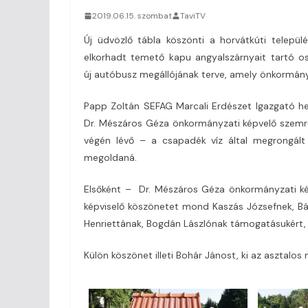
2019.06.15. szombat
TaviTV
Új üdvözlő tábla köszönti a horvátkúti települ
elkorhadt temető kapu angyalszárnyait tartó os
új autóbusz megállójának terve, amely önkormány
Papp Zoltán SEFAG Marcali Erdészet Igazgató he
Dr. Mészáros Géza önkormányzati képvelő szemre
végén lévő – a csapadék víz által megrongált 
megoldaná.
Elsőként – Dr. Mészáros Géza önkormányzati kép
képviselő köszönetet mond Kaszás Józsefnek, Bá
Henriettának, Bogdán Lászlónak támogatásukért, 
Külön köszönet illeti Bohár Jánost, ki az asztalos