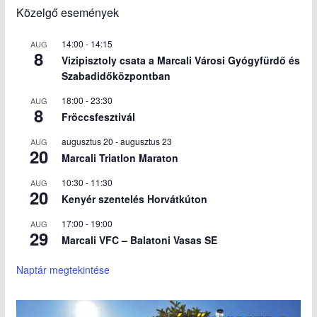
Közelgő események
14:00
-
14:15
AUG
8
Vizipisztoly csata a Marcali Városi Gyógyfürdő és
Szabadidőközpontban
18:00
-
23:30
AUG
8
Fröccsfesztivál
augusztus 20
-
augusztus 23
AUG
20
Marcali Triatlon Maraton
10:30
-
11:30
AUG
20
Kenyér szentelés Horvátkúton
17:00
-
19:00
AUG
29
Marcali VFC – Balatoni Vasas SE
Naptár megtekintése