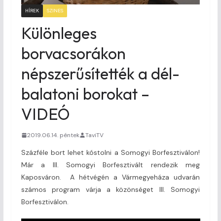
HÍREK
SZINES
Különleges
borvacsorákon
népszerűsítették a dél-
balatoni borokat –
VIDEÓ
2019.06.14. péntek
TaviTV
Százféle bort lehet kóstolni a Somogyi Borfesztiválon!
Már a III. Somogyi Borfesztivált rendezik meg
Kaposváron. A hétvégén a Vármegyeháza udvarán
számos program várja a közönséget III. Somogyi
Borfesztiválon.