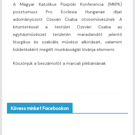
A Magyar Katolikus Püspöki Konferencia (MKPK)
posztumusz Pro Ecclesia Hungariae díjat
adományozott Ozsvári Csaba ötvösművésznek. A
kitüntetéssel a testület Ozsvári Csaba az
egyházművészet területén maradandót jelentő
liturgikus és szakrális művészi alkotásait, valamint
küldetésként megélt munkásságát kívánja elismerni.
Köszönjük a beszámolót a marcali plébániának.
Kövess minket Facebookon