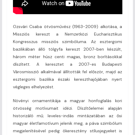
Ozsvári Csaba ötvösművész (1963-2009) alkotása, a
Missziós kereszt a Nemzetközi Eucharisztikus
Kongresszus missziós szimbóluma. Az esztergomi
bazilikában álló tölgyfa kereszt 2007-ben készült,
három méter húsz centi magas, bronz borításokkal
díszített. A keresztet a 2007-es Budapesti
Városmisszió alkalmával állították fel először, majd az
esztergomi bazilika északi kereszthajójában nyert
végleges elhelyezést.
Növényi ornamentikája a magyar honfoglalás kori
ötvösség motívumait idézi. Díszítőelemei alapján
historizáló mű; leveles-indás mintázatában az ősi
magyar életfamotívum jelenik meg, a páva szimbólum
megjelenítésével pedig ókeresztény stílusjegyeket is