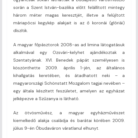
során a Szent István-bazilika előtt felállított mintegy
három méter magas keresztjét, illetve a felújított
máriapócsi kegykép alakjait is az ő koronái (glóriái)
díszítik.
A magyar főpásztorok 2008-as ad limina látogatásuk
alkalmával egy Ozsvári-kelyhet ajándékoztak a
Szentatyának. XVI. Benedek pápát személyesen is
köszönthette 2009. április 1-jén, az általános
kihallgatás keretében, és átadhatott neki – a
magyarországi Schönstatt Mozgalom tagjai nevében –
egy általa készített feszületet, amelyen az egyházat
jelképezve a Szűzanya is látható.
Az ötvösművész, a magyar egyházművészet
kiemelkedő alakja családja és barátai körében 2009.
július 9-én Óbudaváron váratlanul elhunyt.