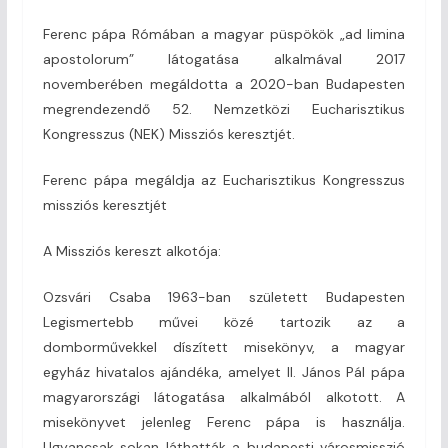
Ferenc pápa Rómában a magyar püspökök „ad limina
apostolorum” látogatása alkalmával 2017
novemberében megáldotta a 2020-ban Budapesten
megrendezendő 52. Nemzetközi Eucharisztikus
Kongresszus (NEK) Missziós keresztjét.
Ferenc pápa megáldja az Eucharisztikus Kongresszus
missziós keresztjét
A Missziós kereszt alkotója:
Ozsvári Csaba 1963-ban született Budapesten
Legismertebb művei közé tartozik az a
domborművekkel díszített misekönyv, a magyar
egyház hivatalos ajándéka, amelyet II. János Pál pápa
magyarországi látogatása alkalmából alkotott. A
misekönyvet jelenleg Ferenc pápa is használja.
Ugyancsak sokan láthatták a budapesti városmisszió