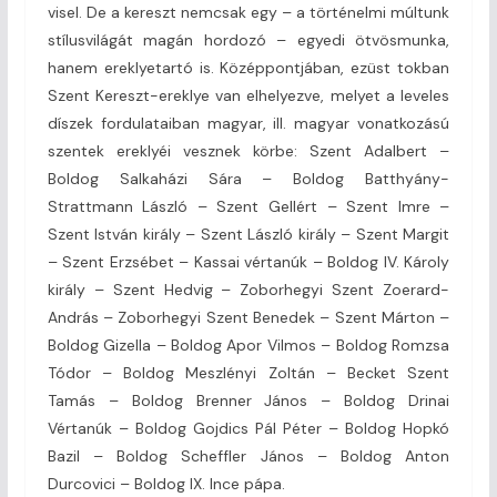
visel. De a kereszt nemcsak egy – a történelmi múltunk
stílusvilágát magán hordozó – egyedi ötvösmunka,
hanem ereklyetartó is. Középpontjában, ezüst tokban
Szent Kereszt-ereklye van elhelyezve, melyet a leveles
díszek fordulataiban magyar, ill. magyar vonatkozású
szentek ereklyéi vesznek körbe: Szent Adalbert –
Boldog Salkaházi Sára – Boldog Batthyány-
Strattmann László – Szent Gellért – Szent Imre –
Szent István király – Szent László király – Szent Margit
– Szent Erzsébet – Kassai vértanúk – Boldog IV. Károly
király – Szent Hedvig – Zoborhegyi Szent Zoerard-
András – Zoborhegyi Szent Benedek – Szent Márton –
Boldog Gizella – Boldog Apor Vilmos – Boldog Romzsa
Tódor – Boldog Meszlényi Zoltán – Becket Szent
Tamás – Boldog Brenner János – Boldog Drinai
Vértanúk – Boldog Gojdics Pál Péter – Boldog Hopkó
Bazil – Boldog Scheffler János – Boldog Anton
Durcovici – Boldog IX. Ince pápa.