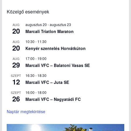
Közelgő események
augusztus 20
-
augusztus 23
AUG
20
Marcali Triatlon Maraton
10:30
-
11:30
AUG
20
Kenyér szentelés Horvátkúton
17:00
-
19:00
AUG
29
Marcali VFC – Balatoni Vasas SE
16:30
-
18:30
SZEPT
12
Marcali VFC – Juta SE
16:00
-
18:00
SZEPT
26
Marcali VFC – Nagyatádi FC
Naptár megtekintése