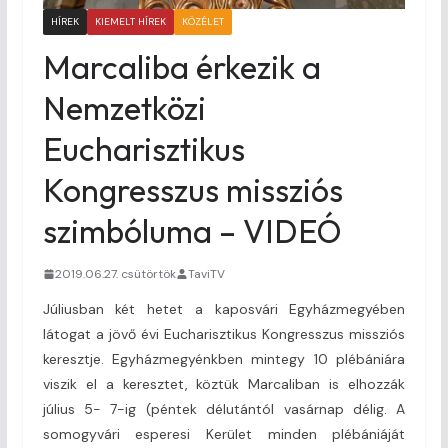
HÍREK
KIEMELT HÍREK
KÖZÉLET
Marcaliba érkezik a
Nemzetközi
Eucharisztikus
Kongresszus missziós
szimbóluma – VIDEÓ
2019.06.27. csütörtök
TaviTV
Júliusban két hetet a kaposvári Egyházmegyében
látogat a jövő évi Eucharisztikus Kongresszus missziós
keresztje. Egyházmegyénkben mintegy 10 plébániára
viszik el a keresztet, köztük Marcaliban is elhozzák
július 5- 7-ig (péntek délutántól vasárnap délig. A
somogyvári esperesi Kerület minden plébániáját