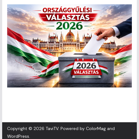
Copyright © 2026
TaviTV
. Powered by
ColorMag
and
WordPress
.