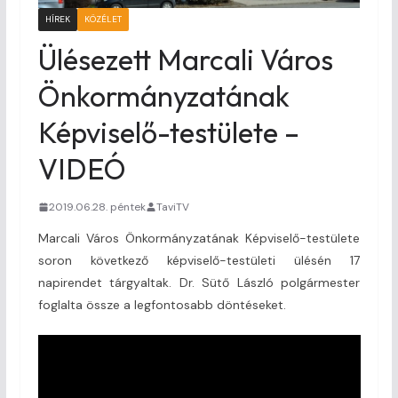
HÍREK
KÖZÉLET
Ülésezett Marcali Város
Önkormányzatának
Képviselő-testülete –
VIDEÓ
2019.06.28. péntek
TaviTV
Marcali Város Önkormányzatának Képviselő-testülete
soron következő képviselő-testületi ülésén 17
napirendet tárgyaltak. Dr. Sütő László polgármester
foglalta össze a legfontosabb döntéseket.