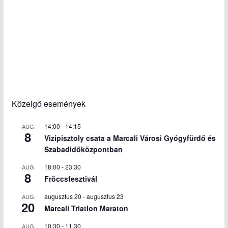
Közelgő események
14:00
-
14:15
AUG
8
Vizipisztoly csata a Marcali Városi Gyógyfürdő és
Szabadidőközpontban
18:00
-
23:30
AUG
8
Fröccsfesztivál
augusztus 20
-
augusztus 23
AUG
20
Marcali Triatlon Maraton
10:30
-
11:30
AUG