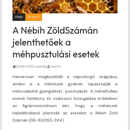
HÍREK
KÖZÉLET
A Nébih ZöldSzámán
jelenthetőek a
méhpusztulási esetek
2019.07.03. szerda
TaviTV
Hamarosan megkezdődik a napraforgó virágzása,
amikor is a méhészek gyakran tapasztalják a
méhcsaládok gyengülését, pusztulását. A méhelhullási
esetek hatékony és szakszerű kivizsgálása érdekében
az Agrárminisztérium kéri, hogy a méhészek
haladéktalanul jelentsék az eseteket a Nébih Zöld
Számán (06-80/263-244).