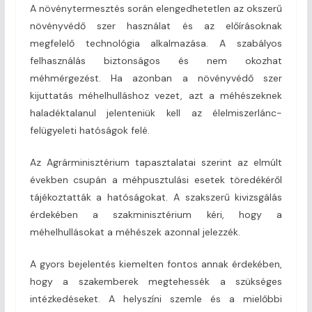
A növénytermesztés során elengedhetetlen az okszerű
növényvédő szer használat és az előírásoknak
megfelelő technológia alkalmazása. A szabályos
felhasználás biztonságos és nem okozhat
méhmérgezést. Ha azonban a növényvédő szer
kijuttatás méhelhulláshoz vezet, azt a méhészeknek
haladéktalanul jelenteniük kell az élelmiszerlánc-
felügyeleti hatóságok felé.
Az Agrárminisztérium tapasztalatai szerint az elmúlt
években csupán a méhpusztulási esetek töredékéről
tájékoztatták a hatóságokat. A szakszerű kivizsgálás
érdekében a szakminisztérium kéri, hogy a
méhelhullásokat a méhészek azonnal jelezzék.
A gyors bejelentés kiemelten fontos annak érdekében,
hogy a szakemberek megtehessék a szükséges
intézkedéseket. A helyszíni szemle és a mielőbbi