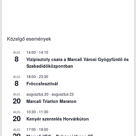
Közelgő események
14:00
-
14:15
AUG
8
Vizipisztoly csata a Marcali Városi Gyógyfürdő és
Szabadidőközpontban
18:00
-
23:30
AUG
8
Fröccsfesztivál
augusztus 20
-
augusztus 23
AUG
20
Marcali Triatlon Maraton
10:30
-
11:30
AUG
20
Kenyér szentelés Horvátkúton
17:00
-
19:00
AUG
29