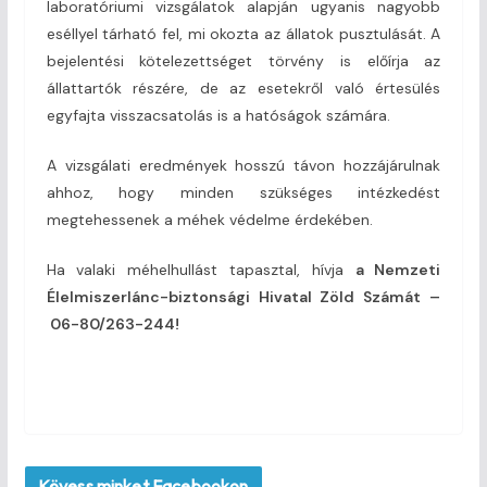
laboratóriumi vizsgálatok alapján ugyanis nagyobb
eséllyel tárható fel, mi okozta az állatok pusztulását. A
bejelentési kötelezettséget törvény is előírja az
állattartók részére, de az esetekről való értesülés
egyfajta visszacsatolás is a hatóságok számára.
A vizsgálati eredmények hosszú távon hozzájárulnak
ahhoz, hogy minden szükséges intézkedést
megtehessenek a méhek védelme érdekében.
Ha valaki méhelhullást tapasztal, hívja
a Nemzeti
Élelmiszerlánc-biztonsági Hivatal Zöld Számát –
06-80/263-244!
Kövess minket Facebookon