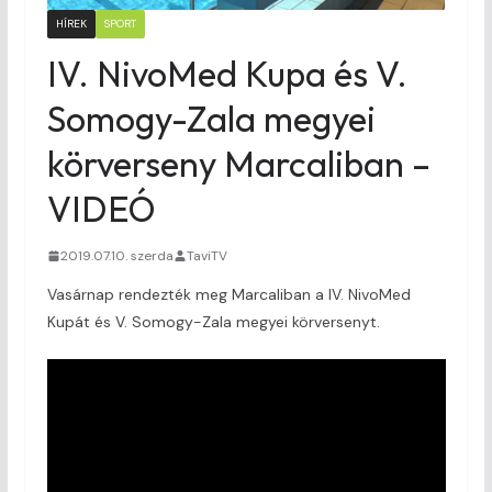
HÍREK
SPORT
IV. NivoMed Kupa és V.
Somogy-Zala megyei
körverseny Marcaliban –
VIDEÓ
2019.07.10. szerda
TaviTV
Vasárnap rendezték meg Marcaliban a IV. NivoMed
Kupát és V. Somogy-Zala megyei körversenyt.